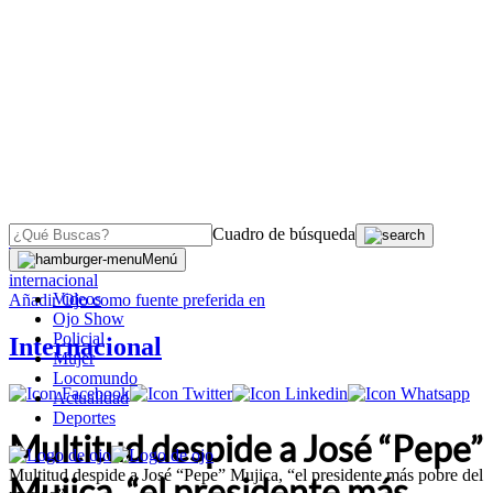
Cuadro de búsqueda
OJO
>
Menú
internacional
Videos
Añadir
Ojo
como fuente preferida en
Ojo Show
Policial
Internacional
Mujer
Locomundo
Actualidad
Deportes
Multitud despide a José “Pepe”
Multitud despide a José “Pepe” Mujica, “el presidente más pobre del
Mujica, “el presidente más