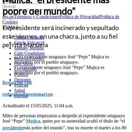
mundo”
pobre del mundo”
ojo.pe
Términos y Condiciones
Política de Privacidad
Política de
Cookies
Expresidente será incinerado y sepultado
TEMAS:
este viernes, en una chacra, junto a su fiel
Últimas noticias
Gisela Valcarcel
perrita Manuela
Magaly Medina
Cuto Guadalupe
Melissa Paredes
Ojo Show
El expresidente uruguayo José “Pepe” Mujica es
Locomundo
despedido por el pueblo uruguayo.
Política
Deportes
Redacción Ojo
Policial
Salud
redaccion@prensmart.pe
Escolar
Actualizado el 15/05/2025, 11:04 a.m.
Miles de personas empezaron a despedir al expresidente uruguayo
José “Pepe”
Mujica
, quien por su austeridad acuñó el título de “el
presidente
más pobre del mundo”, tras su muerte el martes a los 89