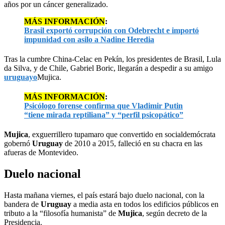
años por un cáncer generalizado.
MÁS INFORMACIÓN
:
Brasil exportó corrupción con Odebrecht e importó
impunidad con asilo a Nadine Heredia
Tras la cumbre China-Celac en Pekín, los presidentes de Brasil, Lula
da Silva, y de Chile, Gabriel Boric, llegarán a despedir a su amigo
uruguayo
Mujica.
MÁS INFORMACIÓN
:
Psicólogo forense confirma que Vladimir Putin
“tiene mirada reptiliana” y “perfil psicopático”
Mujica
, exguerrillero tupamaro que convertido en socialdemócrata
gobernó
Uruguay
de 2010 a 2015, falleció en su chacra en las
afueras de Montevideo.
Duelo nacional
Hasta mañana viernes, el país estará bajo duelo nacional, con la
bandera de
Uruguay
a media asta en todos los edificios públicos en
tributo a la “filosofía humanista” de
Mujica
, según decreto de la
Presidencia.