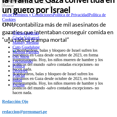
gueto por Israel
un gueto por Israel
ojo.pe
Términos y Condiciones
Política de Privacidad
Política de
Cookies
ONU contabiliza más de mil asesinatos de
TEMAS:
gazatíes que intentaban conseguir comida en
Últimas noticias
Gisela Valcarcel
“una sádica trampa mortal”
Magaly Medina
Cuto Guadalupe
Melissa Paredes
Ojo Show
Locomundo
Política
Deportes
Bombardeos, balas y bloqueo de Israel sufren los
Policial
palestinos en Gaza desde octubre de 2023, en forma
Salud
ininterrumpida. Hoy, los niños mueren de hambre y los
Escolar
políticos del mundo -salvo contadas excepciones- no
hacen nada.
Redacción Ojo
redaccion@prensmart.pe