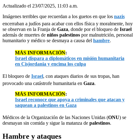
Actualizado el 23/07/2025, 11:03 a.m.
Imágenes terribles que recuerdan a los guetos en que los
nazis
encerraban a judíos para acabar con ellos física y moralmente, hoy
se observan en la Franja de
Gaza
, donde por el bloqueo de
Israel
además de muertes de
niños palestinos
por malnutrición, personal
humanitario y médico se desmaya a causa del
hambre
.
MÁS INFORMACIÓN
:
Israel dispara a diplomáticos en misión humanitaria
en Cisjordania y encima los culpa
El bloqueo de
Israel
, con ataques diarios de sus tropas, han
provocado una catástrofe humanitaria en
Gaza
.
MÁS INFORMACIÓN
:
Israel reconoce que apoya a criminales que atacan y
saquean a palestinos en Gaza
Médicos de la Organización de las Naciones Unidas (
ONU
) se
desmayan sin comida y sigue la matanza de
palestinos
.
Hambre y ataques