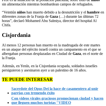
sin alimentación mientras bombardean campos de refugiados.
“Veintiún
niños
han muerto debido a la desnutrición y el
hambre
en
diferentes zonas de la Franja de
Gaza
(…) durante las últimas 72
horas”, declaró Mohamed Abu Salmiya, director del hospital Al
Chifa.
Cisjordania
Al menos 12 personas han muerto en la madrugada de este martes
en un ataque del ejército israelí contra un campamento en el que se
albergaban personas desplazadas en Ciudad de
Gaza
, en el norte de
la Franja.
Además, en Yenín, en la Cisjordania ocupada, soldados israelíes
persiguieron y asesinaron ayer a un palestino de 16 años.
TE PUEDE INTERESAR
Sacerdote del Opus Dei la hace de casamentero al unir
parejas con tremendo éxito
Con videos virales graciosos promocionan ciudad y hacen
que lleguen muchos turistas ’ VIDEO