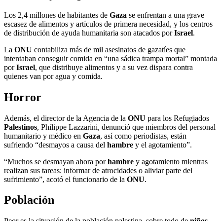
Los 2,4 millones de habitantes de
Gaza
se enfrentan a una grave
escasez de alimentos y artículos de primera necesidad, y los centros
de distribución de ayuda humanitaria son atacados por
Israel
.
La
ONU
contabiliza más de mil asesinatos de gazatíes que
intentaban conseguir comida en “una sádica trampa mortal” montada
por
Israel
, que distribuye alimentos y a su vez dispara contra
quienes van por agua y comida.
Horror
Además, el director de la Agencia de la
ONU
para los Refugiados
Palestinos
, Philippe Lazzarini, denunció que miembros del personal
humanitario y médico en
Gaza
, así como periodistas, están
sufriendo “desmayos a causa del
hambre
y el agotamiento”.
“Muchos se desmayan ahora por
hambre
y agotamiento mientras
realizan sus tareas: informar de atrocidades o aliviar parte del
sufrimiento”, acotó el funcionario de la
ONU
.
Población
Peor es la situación de la población palestina, sobre todo de
niños