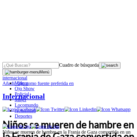
Cuadro de búsqueda
OJO
>
Menú
internacional
Videos
Añadir
Ojo
como fuente preferida en
Ojo Show
Policial
Internacional
Mujer
Locomundo
Actualidad
Deportes
Niños se mueren de hambre en
Niños se mueren de hambre en la Franja de Gaza convertida en un
la Franja de Gaza convertida en