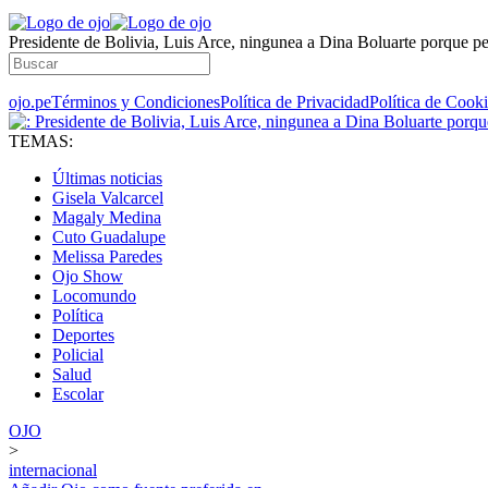
Presidente de Bolivia, Luis Arce, ningunea a Dina Boluarte porque pe
ojo.pe
Términos y Condiciones
Política de Privacidad
Política de Cook
TEMAS:
Últimas noticias
Gisela Valcarcel
Magaly Medina
Cuto Guadalupe
Melissa Paredes
Ojo Show
Locomundo
Política
Deportes
Policial
Salud
Escolar
OJO
>
internacional