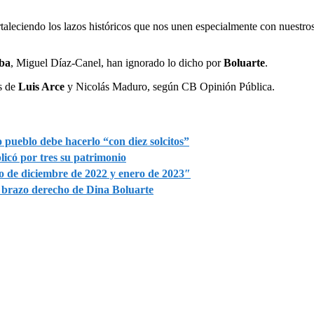
ortaleciendo los lazos históricos que nos unen especialmente con nuest
ba
, Miguel Díaz-Canel, han ignorado lo dicho por
Boluarte
.
s de
Luis Arce
y Nicolás Maduro, según CB Opinión Pública.
 pueblo debe hacerlo “con diez solcitos”
icó por tres su patrimonio
o de diciembre de 2022 y enero de 2023″
, brazo derecho de Dina Boluarte