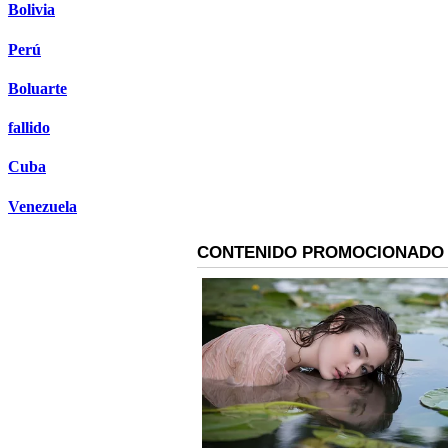
Bolivia
Perú
Boluarte
fallido
Cuba
Venezuela