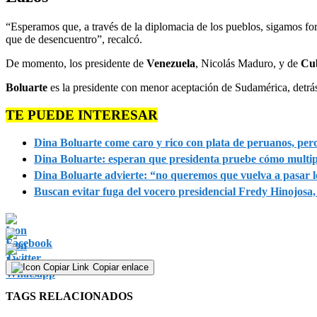
“Esperamos que, a través de la diplomacia de los pueblos, sigamos f
que de desencuentro”, recalcó.
De momento, los presidente de
Venezuela
, Nicolás Maduro, y de
Cu
Boluarte
es la presidente con menor aceptación de Sudamérica, detrá
TE PUEDE INTERESAR
Dina Boluarte come caro y rico con plata de peruanos, pero
Dina Boluarte: esperan que presidenta pruebe cómo multipl
Dina Boluarte advierte: “no queremos que vuelva a pasar l
Buscan evitar fuga del vocero presidencial Fredy Hinojosa
Copiar enlace
TAGS RELACIONADOS