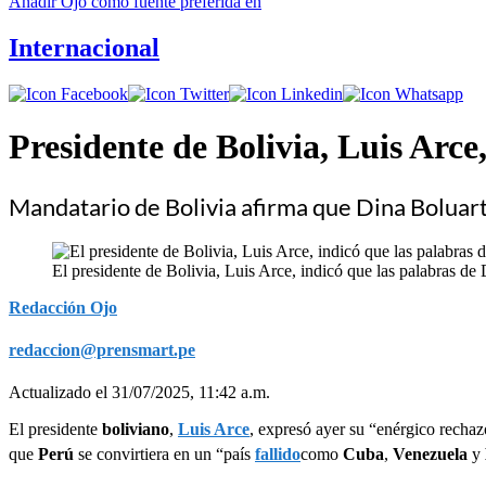
Añadir
Ojo
como fuente preferida en
Internacional
Presidente de Bolivia, Luis Arc
Mandatario de Bolivia afirma que Dina Boluart
El presidente de Bolivia, Luis Arce, indicó que las palabras de
Redacción Ojo
redaccion@prensmart.pe
Actualizado el 31/07/2025, 11:42 a.m.
El presidente
boliviano
,
Luis Arce
, expresó ayer su “enérgico rechaz
que
Perú
se convirtiera en un “país
fallido
como
Cuba
,
Venezuela
y