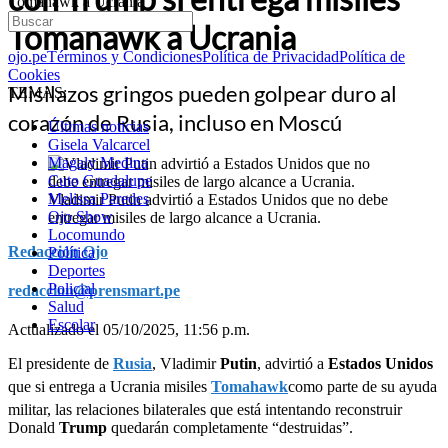
Tomahawk a Ucrania
Tomahawk a Ucrania
ojo.pe
Términos y Condiciones
Política de Privacidad
Política de
Cookies
Misilazos gringos pueden golpear duro al
TEMAS:
corazón de Rusia, incluso en Moscú
Últimas noticias
Gisela Valcarcel
Magaly Medina
Cuto Guadalupe
Melissa Paredes
Vladimir Putin advirtió a Estados Unidos que no debe
Ojo Show
entregar misiles de largo alcance a Ucrania.
Locomundo
Redacción Ojo
Política
Deportes
Policial
redaccion@prensmart.pe
Salud
Escolar
Actualizado el 05/10/2025, 11:56 p.m.
El presidente de
Rusia
, Vladimir
Putin
, advirtió a
Estados Unidos
que si entrega a Ucrania misiles
Tomahawk
como parte de su ayuda
militar, las relaciones bilaterales que está intentando reconstruir
Donald
Trump
quedarán completamente “destruidas”.