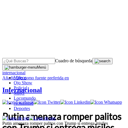
Cuadro de búsqueda
OJO
>
Menú
internacional
Videos
Añadir
Ojo
como fuente preferida en
Ojo Show
Policial
Internacional
Mujer
Locomundo
Actualidad
Deportes
Putin amenaza romper palitos
Putin amenaza romper palitos con Trump si entrega misiles
con Trump si entrega misiles