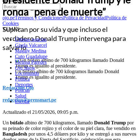
de muerte”
ronda “pena de muerte”
ojo.pe
Términos y Condiciones
Política de Privacidad
Política de
Cookies
Suplican por su vida y que incluso el
TEMAS:
verdadero Donald Trump intervenga para
Últimas noticias
Gisela Valcarcel
salvarlo
Magaly Medina
Cuto Guadalupe
Melissa Paredes
Ojo Show
Un búfalo albino de 700 kilogramos llamado Donald
Locomundo
Trump es igualito al presidente.
Política
Deportes
Redacción Ojo
Policial
Salud
redaccion@prensmart.pe
Escolar
Actualizado el 21/05/2026, 09:05 p.m.
Un
búfalo
albino de 700 kilogramos, llamado
Donald Trump
por
su peinado de color rojizo y el color de su piel clara, fue vendido en
Bangladesh
por unos 4,5 dólares por kilo y se entregó a sus nuevos
dueños antes de la Fiesta del Sacrificio, celebración que esta