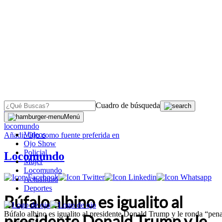
Cuadro de búsqueda
OJO
>
Menú
locomundo
Videos
Añadir
Ojo
como fuente preferida en
Ojo Show
Policial
Locomundo
Mujer
Locomundo
Actualidad
Deportes
Búfalo albino es igualito al
Búfalo albino es igualito al presidente Donald Trump y le ronda “pen
presidente Donald Trump y le