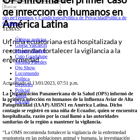
en humanos en América Latina
de infección en humanos en
ojo.pe
Términos y Condiciones
Política de Privacidad
Política de
América Latina
Cookies
TEMAS:
Últimas noticias
Un niña ecuatoriana está hospitalizada y
Gisela Valcarcel
recomiendan fortalecer la vigilancia a la
Magaly Medina
Cuto Guadalupe
enfermedad
Melissa Paredes
Ojo Show
Locomundo
Política
Actualizado el 13/01/2023, 07:51 p.m.
Deportes
Policial
La Organización Panamericana de la Salud (OPS) informó de
Salud
la primera infección en humanos de la Influenza Aviar de Alta
Escolar
Patogenicidad (IAAP) AH5N1 en América Latina. Dicho
contagio se registró en una niña de Ecuador, quien se encuentra
hospitalizada, razón por la cual llamó a las autoridades
sanitarias de la región a mantener la vigilancia.
“La OMS recomienda fortalecer la vigilancia de la enfermedad
respiratoria en las poblaciones animal y humana, la investigación