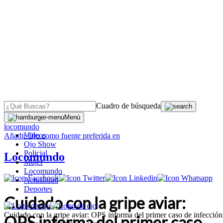
Cuadro de búsqueda
OJO
>
Menú
locomundo
Videos
Añadir
Ojo
como fuente preferida en
Ojo Show
Policial
Locomundo
Mujer
Locomundo
Actualidad
Deportes
Cuidado con la gripe aviar:
Cuidado con la gripe aviar: OPS informa del primer caso de infección
OPS informa del primer caso