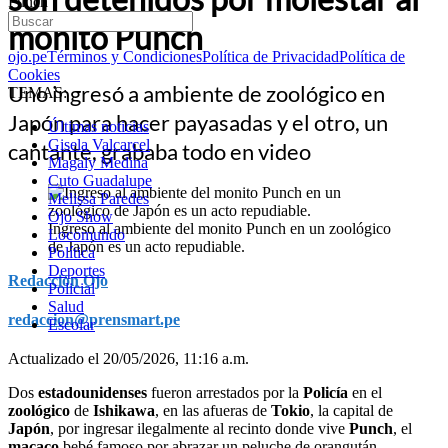
Punch
monito Punch
ojo.pe
Términos y Condiciones
Política de Privacidad
Política de
Cookies
Uno ingresó a ambiente de zoológico en
TEMAS:
Japón para hacer payasadas y el otro, un
Últimas noticias
Gisela Valcarcel
cantante, grababa todo en video
Magaly Medina
Cuto Guadalupe
Melissa Paredes
Ojo Show
Ingreso al ambiente del monito Punch en un zoológico
Locomundo
de Japón es un acto repudiable.
Política
Deportes
Redacción Ojo
Policial
Salud
redaccion@prensmart.pe
Escolar
Actualizado el 20/05/2026, 11:16 a.m.
Dos
estadounidenses
fueron arrestados por la
Policía
en el
zoológico
de
Ishikawa
, en las afueras de
Tokio
, la capital de
Japón
, por ingresar ilegalmente al recinto donde vive
Punch
, el
macaco
bebé famoso por abrazar un peluche de orangután.