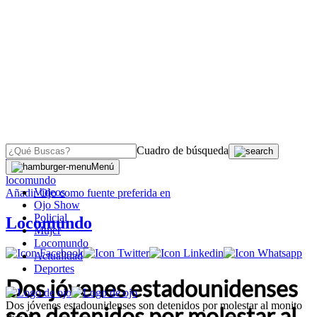
Cuadro de búsqueda
OJO
>
Menú
locomundo
Videos
Añadir
Ojo
como fuente preferida en
Ojo Show
Policial
Locomundo
Mujer
Locomundo
Actualidad
Deportes
Dos jóvenes estadounidenses
Dos jóvenes estadounidenses son detenidos por molestar al monito
son detenidos por molestar al