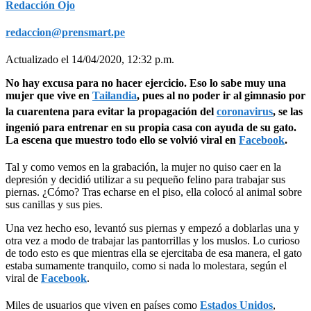
Redacción Ojo
redaccion@prensmart.pe
Actualizado el 14/04/2020, 12:32 p.m.
No hay excusa para no hacer ejercicio. Eso lo sabe muy una
mujer que vive en
Tailandia
, pues al no poder ir al gimnasio por
la cuarentena para evitar la propagación del
coronavirus
, se las
ingenió para entrenar en su propia casa con ayuda de su gato.
La escena que muestro todo ello se volvió viral en
Facebook
.
Tal y como vemos en la grabación, la mujer no quiso caer en la
depresión y decidió utilizar a su pequeño felino para trabajar sus
piernas. ¿Cómo? Tras echarse en el piso, ella colocó al animal sobre
sus canillas y sus pies.
Una vez hecho eso, levantó sus piernas y empezó a doblarlas una y
otra vez a modo de trabajar las pantorrillas y los muslos. Lo curioso
de todo esto es que mientras ella se ejercitaba de esa manera, el gato
estaba sumamente tranquilo, como si nada lo molestara, según el
viral de
Facebook
.
Miles de usuarios que viven en países como
Estados Unidos
,