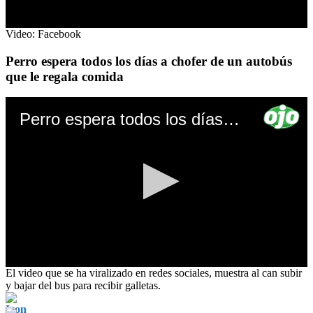
0
Video: Facebook
seconds
of
Perro espera todos los días a chofer de un autobús
0
que le regala comida
seconds
Perro espera todos los días a chofer de un autobús que le regala comida
0
El video que se ha viralizado en redes sociales, muestra al can subir
seconds
y bajar del bus para recibir galletas.
of
0