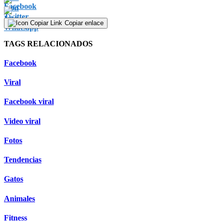
seconds
Copiar enlace
TAGS RELACIONADOS
Facebook
Viral
Facebook viral
Video viral
Fotos
Tendencias
Gatos
Animales
Fitness