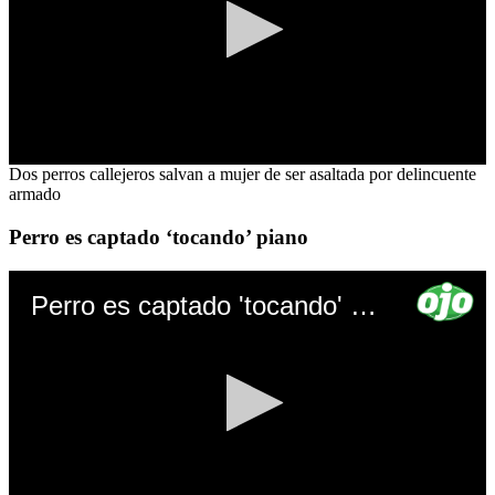
0
Dos perros callejeros salvan a mujer de ser asaltada por delincuente
seconds
armado
of
0
Perro es captado ‘tocando’ piano
seconds
Perro es captado 'tocando' piano