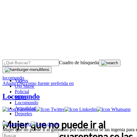
Cuadro de búsqueda
OJO
Menú
>
locomundo
Videos
Añadir
Ojo
como fuente preferida en
Ojo Show
Policial
Locomundo
Mujer
Locomundo
Actualidad
Deportes
Mujer que no puede ir al
Mujer que no puede ir al gimnasio por cuarentena se las ingenia para 
gimnasio por cuarentena se las