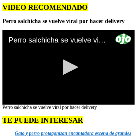
VIDEO RECOMENDADO
Perro salchicha se vuelve viral por hacer delivery
Perro salchicha se vuelve viral por hacer delivery
0
Perro salchicha se vuelve viral por hacer delivery
seconds
of
TE PUEDE INTERESAR
0
seconds
Gato y perro protagonizan encantadora escena de grandes