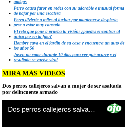
amigos
Perro causa furor en redes con su adorable e inusual forma
de bajar por una escalera
Perro divierte a miles al luchar por mantenerse despierto
pese a estar muy cansado
El reto que pone a prueba tu visión: ¿puedes encontrar al
único pez en la foto?
Hombre cava en el jardín de su casa y encuentra un auto de
los años 50
Joven no come durante 10 días para ver qué ocurre y el
resultado se vuelve viral
MIRA MÁS VIDEOS
Dos perros callejeros salvan a mujer de ser asaltada
por delincuente armado
Dos perros callejeros salvan a mujer de ser asaltada por delincuente armado