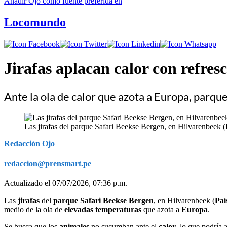
Añadir
Ojo
como fuente preferida en
Locomundo
Jirafas aplacan calor con refresc
Ante la ola de calor que azota a Europa, parq
Las jirafas del parque Safari Beekse Bergen, en Hilvarenbeek (P
Redacción Ojo
redaccion@prensmart.pe
Actualizado el 07/07/2026, 07:36 p.m.
Las
jirafas
del
parque Safari Beekse Bergen
, en Hilvarenbeek (
Paí
medio de la ola de
elevadas temperaturas
que azota a
Europa
.
Se busca que los
animales
no sucumban ante el
calor
, lo que podría 