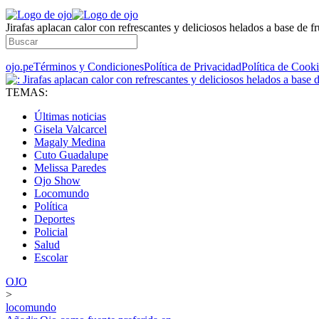
Jirafas aplacan calor con refrescantes y deliciosos helados a base de fr
ojo.pe
Términos y Condiciones
Política de Privacidad
Política de Cook
TEMAS:
Últimas noticias
Gisela Valcarcel
Magaly Medina
Cuto Guadalupe
Melissa Paredes
Ojo Show
Locomundo
Política
Deportes
Policial
Salud
Escolar
OJO
>
locomundo