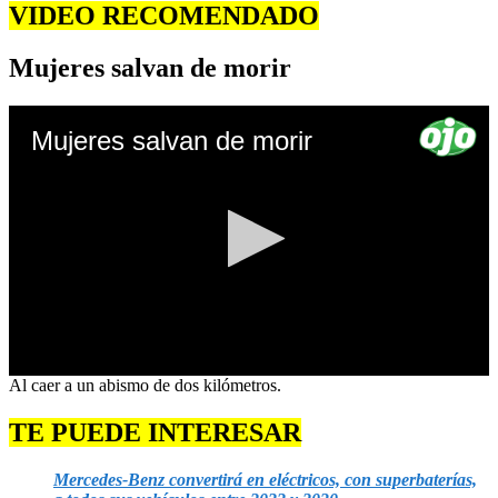
VIDEO RECOMENDADO
Mujeres salvan de morir
Mujeres salvan de morir
0
Al caer a un abismo de dos kilómetros.
seconds
of
TE PUEDE INTERESAR
0
seconds
Mercedes-Benz convertirá en eléctricos, con superbaterías,