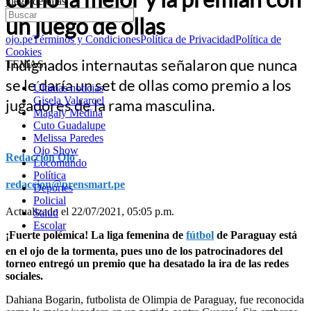
juego de ollas
un juego de ollas
ojo.pe
Términos y Condiciones
Política de Privacidad
Política de
Cookies
Indignados internautas señalaron que nunca
TEMAS:
se le daría un set de ollas como premio a los
Últimas noticias
Gisela Valcarcel
jugadores de la rama masculina.
Magaly Medina
Cuto Guadalupe
Melissa Paredes
Ojo Show
Redacción Ojo
Locomundo
Política
redaccion@prensmart.pe
Deportes
Policial
Actualizado el 22/07/2021, 05:05 p.m.
Salud
Escolar
¡Fuerte polémica! La liga femenina de
fútbol
de Paraguay está
en el ojo de la tormenta, pues uno de los patrocinadores del
torneo entregó un premio que ha desatado la ira de las redes
sociales.
Dahiana Bogarin, futbolista de Olimpia de Paraguay, fue reconocida