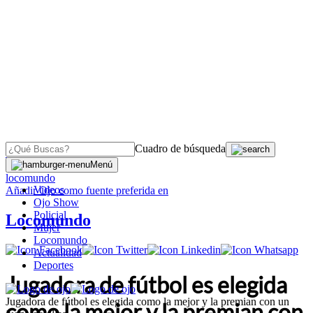
Cuadro de búsqueda
OJO
>
Menú
locomundo
Videos
Añadir
Ojo
como fuente preferida en
Ojo Show
Policial
Locomundo
Mujer
Locomundo
Actualidad
Deportes
Jugadora de fútbol es elegida
Jugadora de fútbol es elegida como la mejor y la premian con un
como la mejor y la premian con