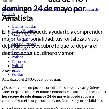
domingo 24 de mayo por
ojo.pe
Términos y Condiciones
Política de Privacidad
Política de
Cookies
Amatista
TEMAS:
Últimas noticias
El horóscopo puede ayudarte a comprender
Gisela Valcarcel
Magaly Medina
mejor tu personalidad, tus fortalezas y tus
Cuto Guadalupe
Melissa Paredes
debilidades. Descubre lo que te depara el
Ojo Show
destino en salud, dinero y amor
Locomundo
Política
Deportes
Policial
Salud
Amatista
Escolar
Actualizado el 24/05/2026, 06:00 a.m.
¿Estás buscando un poco de orientación sobre tu vida? ¿Quieres
saber lo que te depara el futuro? Entonces consulta tu horóscopo.
El
horóscopo de este domingo 24 de mayo
te puede ayudar a
comprender mejor tu personalidad, tus fortalezas y tus debilidades.
El horóscopo se basa en la astrología, que es el estudio de la