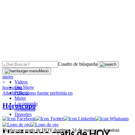
Cuadro de búsqueda
OJO
>
Menú
mujer
Videos
>
Ojo Show
horoscopo
Policial
Añadir
Ojo
como fuente preferida en
Mujer
Locomundo
Horoscopo
Actualidad
Deportes
Horóscopo gratis de HOY domingo 24 de mayo por Amatista
Horóscopo gratis de HOY