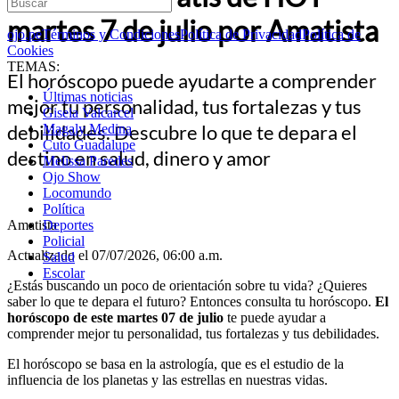
martes 7 de julio por Amatista
ojo.pe
Términos y Condiciones
Política de Privacidad
Política de
Cookies
TEMAS:
El horóscopo puede ayudarte a comprender
Últimas noticias
mejor tu personalidad, tus fortalezas y tus
Gisela Valcarcel
debilidades. Descubre lo que te depara el
Magaly Medina
Cuto Guadalupe
destino en salud, dinero y amor
Melissa Paredes
Ojo Show
Locomundo
Política
Amatista
Deportes
Policial
Actualizado el 07/07/2026, 06:00 a.m.
Salud
Escolar
¿Estás buscando un poco de orientación sobre tu vida? ¿Quieres
saber lo que te depara el futuro? Entonces consulta tu horóscopo.
El
horóscopo de este martes 07 de julio
te puede ayudar a
comprender mejor tu personalidad, tus fortalezas y tus debilidades.
El horóscopo se basa en la astrología, que es el estudio de la
influencia de los planetas y las estrellas en nuestras vidas.