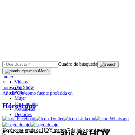
Cuadro de búsqueda
OJO
>
Menú
mujer
Videos
>
Ojo Show
horoscopo
Policial
Añadir
Ojo
como fuente preferida en
Mujer
Locomundo
Horoscopo
Actualidad
Deportes
Horóscopo gratis de HOY martes 7 de julio por Amatista
Horóscopo gratis de HOY