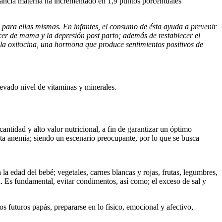
actancia materna ha incrementado en 1,9 puntos porcentuales
 para ellas mismas. En infantes, el consumo de ésta ayuda a prevenir
ncer de mama y la depresión post parto; además de restablecer el
 la oxitocina, una hormona que produce sentimientos positivos de
evado nivel de vitaminas y minerales.
antidad y alto valor nutricional, a fin de garantizar un óptimo
nta anemia; siendo un escenario preocupante, por lo que se busca
la edad del bebé; vegetales, carnes blancas y rojas, frutas, legumbres,
a. Es fundamental, evitar condimentos, así como; el exceso de sal y
os futuros papás, prepararse en lo físico, emocional y afectivo,