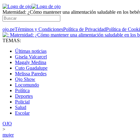
Maternidad: ¿Cómo mantener una alimentación saludable en los bebé
ojo.pe
Términos y Condiciones
Política de Privacidad
Política de Cook
TEMAS:
Últimas noticias
Gisela Valcarcel
Magaly Medina
Cuto Guadalupe
Melissa Paredes
Ojo Show
Locomundo
Política
Deportes
Policial
Salud
Escolar
OJO
>
mujer