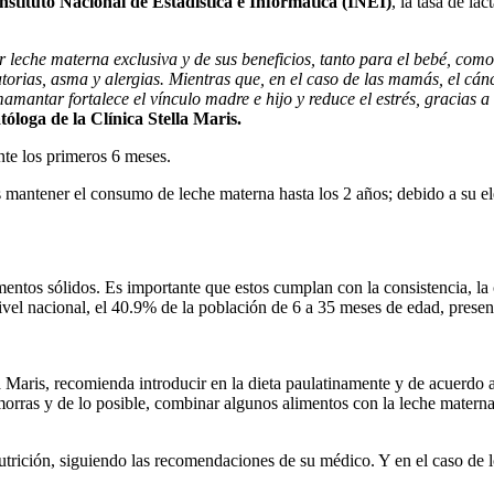
nstituto Nacional de Estadística e Informática (INEI)
, la tasa de l
leche materna exclusiva y de sus beneficios, tanto para el bebé, como
atorias, asma y alergias. Mientras que, en el caso de las mamás, el cá
mantar fortalece el vínculo madre e hijo y reduce el estrés, gracias a
óloga de la Clínica Stella Maris.
nte los primeros 6 meses.
s mantener el consumo de leche materna hasta los 2 años; debido a su el
entos sólidos. Es importante que estos cumplan con la consistencia, la c
nivel nacional, el 40.9% de la población de 6 a 35 meses de edad, prese
 Maris, recomienda introducir en la dieta paulatinamente y de acuerdo a 
amorras y de lo posible, combinar algunos alimentos con la leche matern
nutrición, siguiendo las recomendaciones de su médico. Y en el caso de l