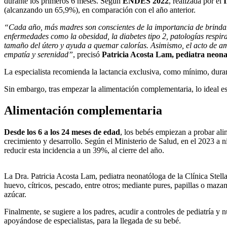
durante los primeros 6 meses. Según
ENDES 2022
, realizada por el
I
(alcanzando un 65,9%), en comparación con el año anterior.
“Cada año, más madres son conscientes de la importancia de brindar 
enfermedades como la obesidad, la diabetes tipo 2, patologías respir
tamaño del útero y ayuda a quemar calorías. Asimismo, el acto de ama
empatía y serenidad”
, precisó
Patricia Acosta Lam, pediatra neonat
La especialista recomienda la lactancia exclusiva, como mínimo, dura
Sin embargo, tras empezar la alimentación complementaria, lo ideal e
Alimentación complementaria
Desde los 6 a los 24 meses de edad
, los bebés empiezan a probar alim
crecimiento y desarrollo. Según el Ministerio de Salud, en el 2023 a 
reducir esta incidencia a un 39%, al cierre del año.
La Dra. Patricia Acosta Lam, pediatra neonatóloga de la Clínica Stella
huevo, cítricos, pescado, entre otros; mediante pures, papillas o maz
azúcar.
Finalmente, se sugiere a los padres, acudir a controles de pediatría y 
apoyándose de especialistas, para la llegada de su bebé.