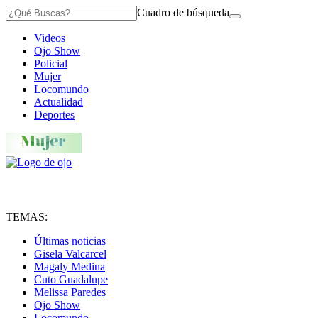
Cuadro de búsqueda
Videos
Ojo Show
Policial
Mujer
Locomundo
Actualidad
Deportes
TEMAS:
Últimas noticias
Gisela Valcarcel
Magaly Medina
Cuto Guadalupe
Melissa Paredes
Ojo Show
Locomundo