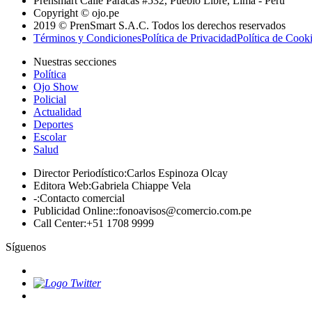
Prensmart Calle Paracas #532, Pueblo Libre, Lima - Perú
Copyright © ojo.pe
2019 © PrenSmart S.A.C. Todos los derechos reservados
Términos y Condiciones
Política de Privacidad
Política de Cook
Nuestras secciones
Política
Ojo Show
Policial
Actualidad
Deportes
Escolar
Salud
Director Periodístico
:
Carlos Espinoza Olcay
Editora Web
:
Gabriela Chiappe Vela
-
:
Contacto comercial
Publicidad Online:
:
fonoavisos@comercio.com.pe
Call Center
:
+51 1708 9999
Síguenos