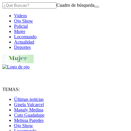
Cuadro de búsqueda
Videos
Ojo Show
Policial
Mujer
Locomundo
Actualidad
Deportes
TEMAS:
Últimas noticias
Gisela Valcarcel
Magaly Medina
Cuto Guadalupe
Melissa Paredes
Ojo Show
Locomundo