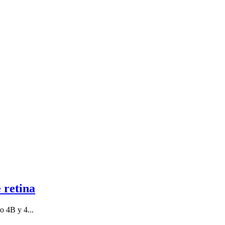
 retina
o 4B y 4...