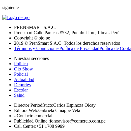
siguiente
PRENSMART S.A.C.
Prensmart Calle Paracas #532, Pueblo Libre, Lima - Perú
Copyright © ojo.pe
2019 © PrenSmart S.A.C. Todos los derechos reservados
Términos y Condiciones
Política de Privacidad
Política de Cook
Nuestras secciones
Política
Ojo Show
Policial
Actualidad
Deportes
Escolar
Salud
Director Periodístico
:
Carlos Espinoza Olcay
Editora Web
:
Gabriela Chiappe Vela
-
:
Contacto comercial
Publicidad Online:
:
fonoavisos@comercio.com.pe
Call Center
:
+51 1708 9999