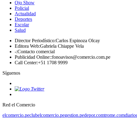
Ojo Show
Policial
Actualidad
Deportes
Escolar
Salud
Director Periodístico
:
Carlos Espinoza Olcay
Editora Web
:
Gabriela Chiappe Vela
-
:
Contacto comercial
Publicidad Online:
:
fonoavisos@comercio.com.pe
Call Center
:
+51 1708 9999
Síguenos
Red el Comercio
elcomercio.pe
clubelcomercio.pe
gestion.pe
depor.com
trome.com
diario