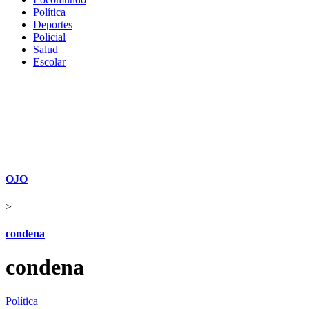
Política
Deportes
Policial
Salud
Escolar
OJO
>
condena
condena
Política