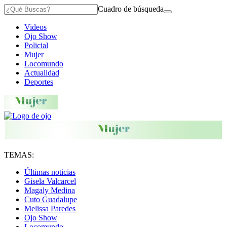
Cuadro de búsqueda
Videos
Ojo Show
Policial
Mujer
Locomundo
Actualidad
Deportes
TEMAS:
Últimas noticias
Gisela Valcarcel
Magaly Medina
Cuto Guadalupe
Melissa Paredes
Ojo Show
Locomundo