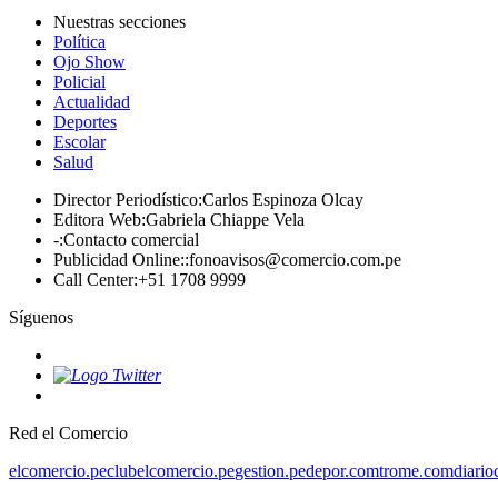
Nuestras secciones
Política
Ojo Show
Policial
Actualidad
Deportes
Escolar
Salud
Director Periodístico
:
Carlos Espinoza Olcay
Editora Web
:
Gabriela Chiappe Vela
-
:
Contacto comercial
Publicidad Online:
:
fonoavisos@comercio.com.pe
Call Center
:
+51 1708 9999
Síguenos
Red el Comercio
elcomercio.pe
clubelcomercio.pe
gestion.pe
depor.com
trome.com
diario