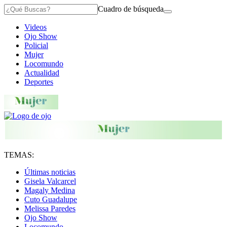
Cuadro de búsqueda
Videos
Ojo Show
Policial
Mujer
Locomundo
Actualidad
Deportes
TEMAS:
Últimas noticias
Gisela Valcarcel
Magaly Medina
Cuto Guadalupe
Melissa Paredes
Ojo Show
Locomundo