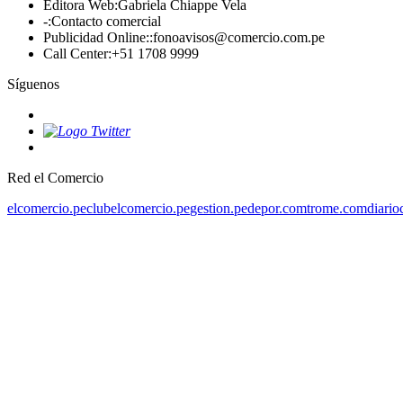
Editora Web
:
Gabriela Chiappe Vela
-
:
Contacto comercial
Publicidad Online:
:
fonoavisos@comercio.com.pe
Call Center
:
+51 1708 9999
Síguenos
Red el Comercio
elcomercio.pe
clubelcomercio.pe
gestion.pe
depor.com
trome.com
diario