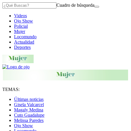
Cuadro de búsqueda
Videos
Ojo Show
Policial
Mujer
Locomundo
Actualidad
Deportes
TEMAS:
Últimas noticias
Gisela Valcarcel
Magaly Medina
Cuto Guadalupe
Melissa Paredes
Ojo Show
Locomundo