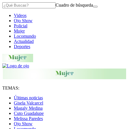
Cuadro de búsqueda
Videos
Ojo Show
Policial
Mujer
Locomundo
Actualidad
Deportes
TEMAS:
Últimas noticias
Gisela Valcarcel
Magaly Medina
Cuto Guadalupe
Melissa Paredes
Ojo Show
Locomundo