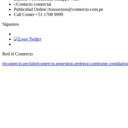
-
:
Contacto comercial
Publicidad Online:
:
fonoavisos@comercio.com.pe
Call Center
:
+51 1708 9999
Síguenos
Red el Comercio
elcomercio.pe
clubelcomercio.pe
gestion.pe
depor.com
trome.com
diario