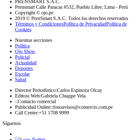
PRENSMART S.A.C.
Prensmart Calle Paracas #532, Pueblo Libre, Lima - Perú
Copyright © ojo.pe
2019 © PrenSmart S.A.C. Todos los derechos reservados
Términos y Condiciones
Política de Privacidad
Política de
Cookies
Nuestras secciones
Política
Ojo Show
Policial
Actualidad
Deportes
Escolar
Salud
Director Periodístico
:
Carlos Espinoza Olcay
Editora Web
:
Gabriela Chiappe Vela
-
:
Contacto comercial
Publicidad Online:
:
fonoavisos@comercio.com.pe
Call Center
:
+51 1708 9999
Síguenos