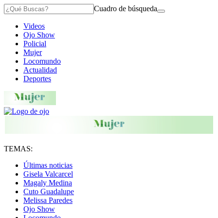
Cuadro de búsqueda
Videos
Ojo Show
Policial
Mujer
Locomundo
Actualidad
Deportes
TEMAS:
Últimas noticias
Gisela Valcarcel
Magaly Medina
Cuto Guadalupe
Melissa Paredes
Ojo Show
Locomundo