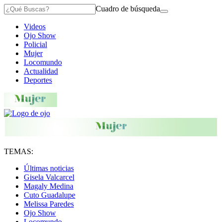
Cuadro de búsqueda
Videos
Ojo Show
Policial
Mujer
Locomundo
Actualidad
Deportes
TEMAS:
Últimas noticias
Gisela Valcarcel
Magaly Medina
Cuto Guadalupe
Melissa Paredes
Ojo Show
Locomundo