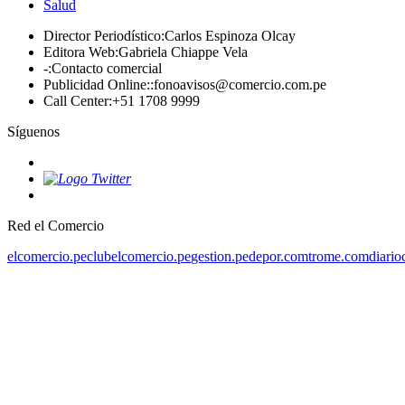
Salud
Director Periodístico
:
Carlos Espinoza Olcay
Editora Web
:
Gabriela Chiappe Vela
-
:
Contacto comercial
Publicidad Online:
:
fonoavisos@comercio.com.pe
Call Center
:
+51 1708 9999
Síguenos
Red el Comercio
elcomercio.pe
clubelcomercio.pe
gestion.pe
depor.com
trome.com
diario