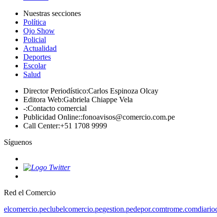
Nuestras secciones
Política
Ojo Show
Policial
Actualidad
Deportes
Escolar
Salud
Director Periodístico
:
Carlos Espinoza Olcay
Editora Web
:
Gabriela Chiappe Vela
-
:
Contacto comercial
Publicidad Online:
:
fonoavisos@comercio.com.pe
Call Center
:
+51 1708 9999
Síguenos
Red el Comercio
elcomercio.pe
clubelcomercio.pe
gestion.pe
depor.com
trome.com
diario