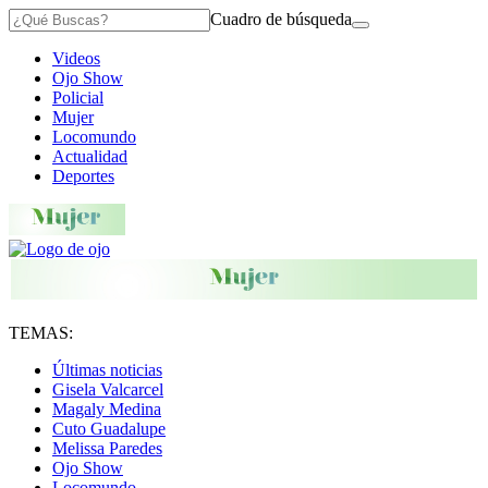
Cuadro de búsqueda
Videos
Ojo Show
Policial
Mujer
Locomundo
Actualidad
Deportes
TEMAS:
Últimas noticias
Gisela Valcarcel
Magaly Medina
Cuto Guadalupe
Melissa Paredes
Ojo Show
Locomundo