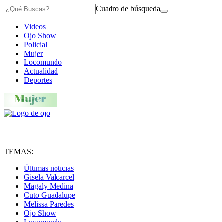
Cuadro de búsqueda
Videos
Ojo Show
Policial
Mujer
Locomundo
Actualidad
Deportes
TEMAS:
Últimas noticias
Gisela Valcarcel
Magaly Medina
Cuto Guadalupe
Melissa Paredes
Ojo Show
Locomundo