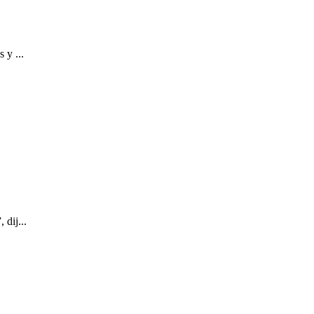
 y ...
 dij...