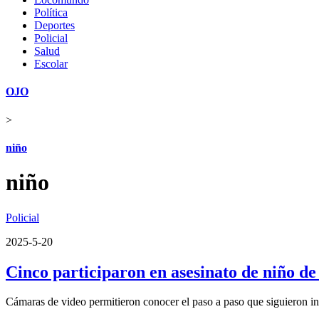
Política
Deportes
Policial
Salud
Escolar
OJO
>
niño
niño
Policial
2025-5-20
Cinco participaron en asesinato de niño d
Cámaras de video permitieron conocer el paso a paso que siguieron i