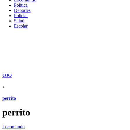
Política
Deportes
Policial
Salud
Escolar
OJO
>
perrito
perrito
Locomundo