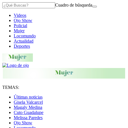
Cuadro de búsqueda
Videos
Ojo Show
Policial
Mujer
Locomundo
Actualidad
Deportes
TEMAS:
Últimas noticias
Gisela Valcarcel
Magaly Medina
Cuto Guadalupe
Melissa Paredes
Ojo Show
Locomundo