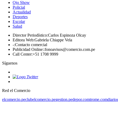
Ojo Show
Policial
Actualidad
Deportes
Escolar
Salud
Director Periodístico
:
Carlos Espinoza Olcay
Editora Web
:
Gabriela Chiappe Vela
-
:
Contacto comercial
Publicidad Online:
:
fonoavisos@comercio.com.pe
Call Center
:
+51 1708 9999
Síguenos
Red el Comercio
elcomercio.pe
clubelcomercio.pe
gestion.pe
depor.com
trome.com
diario