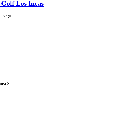
 Golf Los Incas
, segú...
nea S...