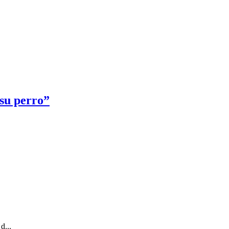
 su perro”
d...