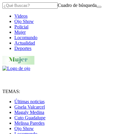
Cuadro de búsqueda
Videos
Ojo Show
Policial
Mujer
Locomundo
Actualidad
Deportes
TEMAS:
Últimas noticias
Gisela Valcarcel
Magaly Medina
Cuto Guadalupe
Melissa Paredes
Ojo Show
Locomundo