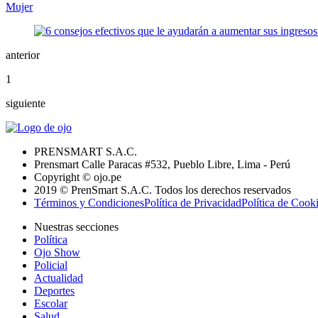
Mujer
anterior
1
siguiente
PRENSMART S.A.C.
Prensmart Calle Paracas #532, Pueblo Libre, Lima - Perú
Copyright © ojo.pe
2019 © PrenSmart S.A.C. Todos los derechos reservados
Términos y Condiciones
Política de Privacidad
Política de Cook
Nuestras secciones
Política
Ojo Show
Policial
Actualidad
Deportes
Escolar
Salud