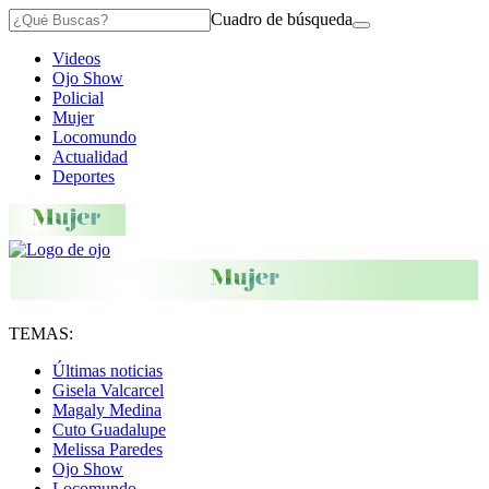
Cuadro de búsqueda
Videos
Ojo Show
Policial
Mujer
Locomundo
Actualidad
Deportes
TEMAS:
Últimas noticias
Gisela Valcarcel
Magaly Medina
Cuto Guadalupe
Melissa Paredes
Ojo Show
Locomundo