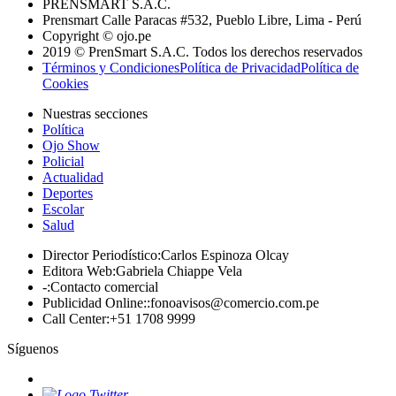
PRENSMART S.A.C.
Prensmart Calle Paracas #532, Pueblo Libre, Lima - Perú
Copyright © ojo.pe
2019 © PrenSmart S.A.C. Todos los derechos reservados
Términos y Condiciones
Política de Privacidad
Política de
Cookies
Nuestras secciones
Política
Ojo Show
Policial
Actualidad
Deportes
Escolar
Salud
Director Periodístico
:
Carlos Espinoza Olcay
Editora Web
:
Gabriela Chiappe Vela
-
:
Contacto comercial
Publicidad Online:
:
fonoavisos@comercio.com.pe
Call Center
:
+51 1708 9999
Síguenos