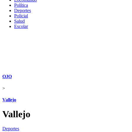
Política
Deportes
Policial
Salud
Escolar
OJO
>
Vallejo
Vallejo
Deportes