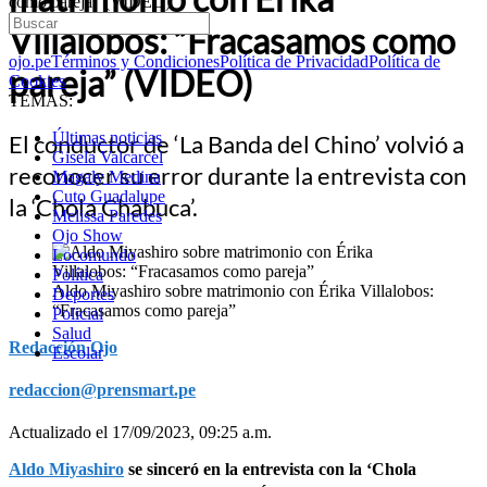
como pareja” (VIDEO)
Villalobos: “Fracasamos como
ojo.pe
Términos y Condiciones
Política de Privacidad
Política de
pareja” (VIDEO)
Cookies
TEMAS:
Últimas noticias
El conductor de ‘La Banda del Chino’ volvió a
Gisela Valcarcel
reconocer su error durante la entrevista con
Magaly Medina
Cuto Guadalupe
la ‘Chola Chabuca’.
Melissa Paredes
Ojo Show
Locomundo
Política
Aldo Miyashiro sobre matrimonio con Érika Villalobos:
Deportes
“Fracasamos como pareja”
Policial
Salud
Redacción Ojo
Escolar
redaccion@prensmart.pe
Actualizado el 17/09/2023, 09:25 a.m.
Aldo Miyashiro
se sinceró en la entrevista con la ‘Chola