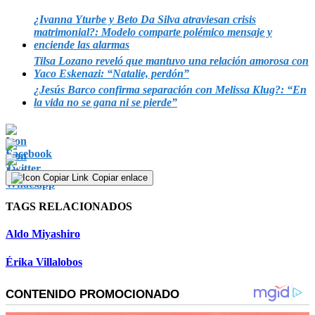
9
seconds
¿Ivanna Yturbe y Beto Da Silva atraviesan crisis
matrimonial?: Modelo comparte polémico mensaje y
enciende las alarmas
Tilsa Lozano reveló que mantuvo una relación amorosa con
Yaco Eskenazi: “Natalie, perdón”
¿Jesús Barco confirma separación con Melissa Klug?: “En
la vida no se gana ni se pierde”
Copiar enlace
TAGS RELACIONADOS
Aldo Miyashiro
Érika Villalobos