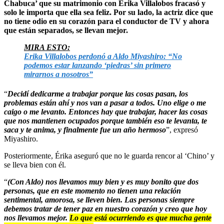
Chabuca’ que su matrimonio con Érika Villalobos fracasó y
solo le importa que ella sea feliz. Por su lado, la actriz dice que
no tiene odio en su corazón para el conductor de TV y ahora
que están separados, se llevan mejor.
MIRA ESTO:
Erika Villalobos perdonó a Aldo Miyashiro: “No
podemos estar lanzando ‘piedras’ sin primero
mirarnos a nosotros”
“
Decidí dedicarme a trabajar porque las cosas pasan, los
problemas están ahí y nos van a pasar a todos. Uno elige o me
caigo o me levanto. Entonces hay que trabajar, hacer las cosas
que nos mantienen ocupados porque también eso te levanta, te
saca y te anima, y finalmente fue un año hermoso
”, expresó
Miyashiro.
Posteriormente, Érika aseguró que no le guarda rencor al ‘Chino’ y
se lleva bien con él.
“
(Con Aldo) nos llevamos muy bien y es muy bonito que dos
personas, que en este momento no tienen una relación
sentimental, amorosa, se lleven bien. Las personas siempre
debemos tratar de tener paz en nuestro corazón y creo que hoy
nos llevamos mejor.
Lo que está ocurriendo es que mucha gente