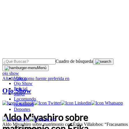
Cuadro de búsqueda
OJO
>
Menú
ojo show
Videos
Añadir
Ojo
como fuente preferida en
Ojo Show
Policial
Ojo Show
Mujer
Locomundo
Actualidad
Deportes
Aldo Miyashiro sobre
Aldo Miyashiro sobre matrimonio con Érika Villalobos: “Fracasamos
matrimonio con Érika