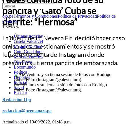
Cuba se derrite: “Hermosa”
pancita y ‘Gato’ Cuba se
ojo.pe
Términos y Condiciones
Política de Privacidad
Política de
derrite: “Hermosa”
Cookies
TEMAS:
Últimas noticias
La dueña de la ‘Nevera Fit’ decidió hacer caso
Gisela Valcarcel
omiso a los cuestionamientos y se mostró
Magaly Medina
Cuto Guadalupe
feliz en su cuenta de Instagram donde
Melissa Paredes
presumió su tierna pancita de embarazada.
Ojo Show
Locomundo
Política
Deportes
Policial
Ale Venturo y su tierna sesión de fotos con Rodrigo
Salud
Cuba. Foto: (Instagram/@aleventuro).
Escolar
Redacción Ojo
redaccion@prensmart.pe
Actualizado el 19/09/2022, 01:48 p.m.