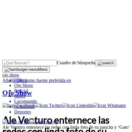
Cuadro de búsqueda
OJO
>
Menú
ojo show
Videos
Añadir
Ojo
como fuente preferida en
Ojo Show
Policial
Ojo Show
Mujer
Locomundo
Actualidad
Deportes
Ale Venturo enternece las
Ale Venturo enternece las redes con linda foto de su pancita y ‘Gato’
redes con linda foto de su