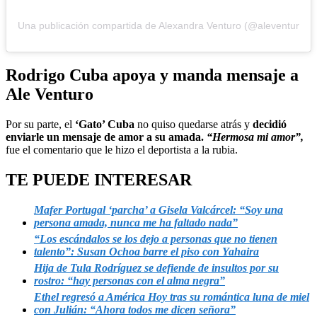
Una publicación compartida de Alexandra Venturo (@aleventuro)
Rodrigo Cuba apoya y manda mensaje a
Ale Venturo
Por su parte, el
‘Gato’ Cuba
no quiso quedarse atrás y
decidió
enviarle un mensaje de amor a su amada.
“Hermosa mi amor”,
fue el comentario que le hizo el deportista a la rubia.
TE PUEDE INTERESAR
Mafer Portugal ‘parcha’ a Gisela Valcárcel: “Soy una
persona amada, nunca me ha faltado nada”
“Los escándalos se los dejo a personas que no tienen
talento”: Susan Ochoa barre el piso con Yahaira
Hija de Tula Rodríguez se defiende de insultos por su
rostro: “hay personas con el alma negra”
Ethel regresó a América Hoy tras su romántica luna de miel
con Julián: “Ahora todos me dicen señora”