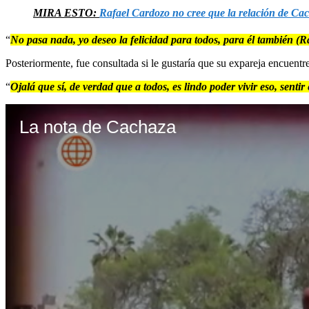
MIRA ESTO:
Rafael Cardozo no cree que la relación de Cac
“
No pasa nada, yo deseo la felicidad para todos, para él también (R
Posteriormente, fue consultada si le gustaría que su expareja encuen
“
Ojalá que sí, de verdad que a todos, es lindo poder vivir eso, sent
La nota de Cachaza