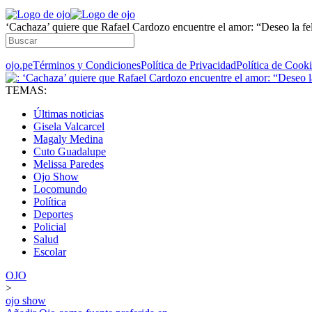
‘Cachaza’ quiere que Rafael Cardozo encuentre el amor: “Deseo la f
ojo.pe
Términos y Condiciones
Política de Privacidad
Política de Cook
TEMAS:
Últimas noticias
Gisela Valcarcel
Magaly Medina
Cuto Guadalupe
Melissa Paredes
Ojo Show
Locomundo
Política
Deportes
Policial
Salud
Escolar
OJO
>
ojo show