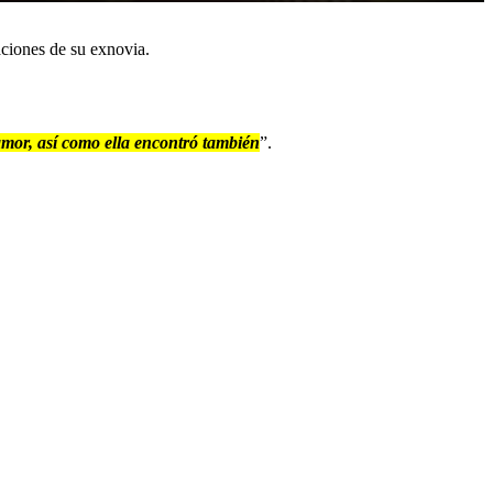
aciones de su exnovia.
amor, así como ella encontró también
”.