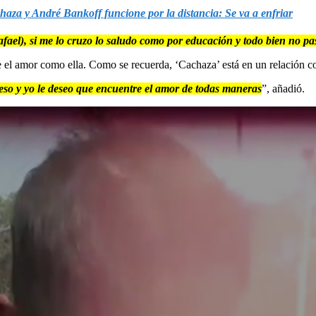
haza y André Bankoff funcione por la distancia: Se va a enfriar
afael), si me lo cruzo lo saludo como por educación y todo bien no p
tre el amor como ella. Como se recuerda, ‘Cachaza’ está en un relación
ir eso y yo le deseo que encuentre el amor de todas maneras
”, añadió.