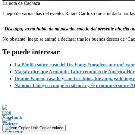
0
La nota de Cachaza
seconds
of
Luego de varios días del evento, Rafael Cardozo fue abordado por las
5
minutes,
59
“
Disculpa, ya no hablo de mi pasado, solo lo del presente ahorita qu
seconds
Volume
90%
No obstante, luego se animó a declarar tras los buenos deseos de ‘Cac
Te puede interesar
La Pánfila sobre caso del Dr. Fong: “nosotros por qué vamo
Magaly dice que Armando Tafur renunció de América Hoy y 
Donnie Yaipén, casado y con tres hijos, fue ampayado ingre
Naamin Timoyco rompe su silencio y se pronuncia sobre Al
Copiar enlace