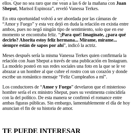
ellos. Que no sea raro que me vean a las 6 de la mañana con
Juan
Sheput
, Marisol Espinoza”, reveló Vanessa Terkes.
En otra oportunidad volvió a ser abordada por las cámaras de
“Amor y Fuego” y esta vez dejó en duda la relación en existia entre
ambos, pues no negó ningún tipo de sentimiento, solo que en ese
momento se encontraba feliz. “
¡Para qué! Imagínate, ¿para qué
decirlo? Ahorita estoy feliz hermana... Mírame, mírame...
siempre están de sapos por ahí
”, indicó la actriz.
Meses después sería la misma Vanessa Terkes quien confirmaría la
relación con Juan Sheput a través de una publicación en Instagram.
La modelo posteó en sus redes sociales una foto en la que se le ve
abrazar a un hombre al que cubre el rostro con un corazón y donde
escribe un romántico mensaje “Feliz Cumpleaños a mí”.
Los conductores de “
Amor y Fuego
” develaron que el misterioso
hombre sería el ex ministro Sheput, pues su vestimenta coincidiría
con la del político. De esta manera se confirmó el romance entre
ambas figuras públicas. Sin embargo, lamentablemente el día de hoy
anuncian el fin de su historia de amor.
TE PUEDE INTERESAR