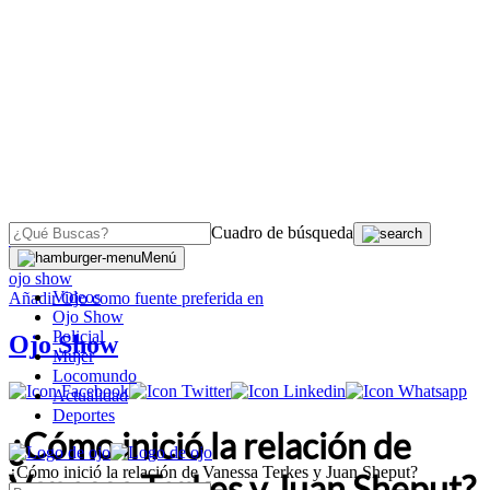
Cuadro de búsqueda
OJO
>
Menú
ojo show
Videos
Añadir
Ojo
como fuente preferida en
Ojo Show
Policial
Ojo Show
Mujer
Locomundo
Actualidad
Deportes
¿Cómo inició la relación de
¿Cómo inició la relación de Vanessa Terkes y Juan Sheput?
Vanessa Terkes y Juan Sheput?