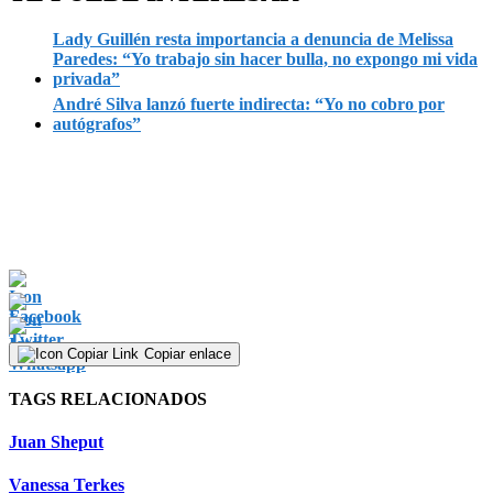
Lady Guillén resta importancia a denuncia de Melissa
Paredes: “Yo trabajo sin hacer bulla, no expongo mi vida
privada”
André Silva lanzó fuerte indirecta: “Yo no cobro por
autógrafos”
Copiar enlace
TAGS RELACIONADOS
Juan Sheput
Vanessa Terkes