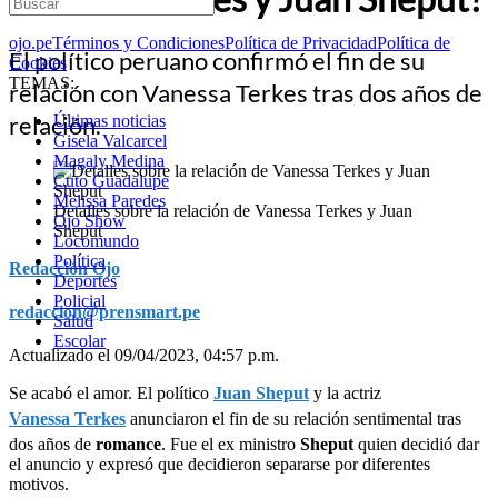
ojo.pe
Términos y Condiciones
Política de Privacidad
Política de
El político peruano confirmó el fin de su
Cookies
TEMAS:
relación con Vanessa Terkes tras dos años de
relación.
Últimas noticias
Gisela Valcarcel
Magaly Medina
Cuto Guadalupe
Melissa Paredes
Detalles sobre la relación de Vanessa Terkes y Juan
Ojo Show
Sheput
Locomundo
Política
Redacción Ojo
Deportes
Policial
redaccion@prensmart.pe
Salud
Escolar
Actualizado el 09/04/2023, 04:57 p.m.
Se acabó el amor. El político
Juan Sheput
y la actriz
Vanessa Terkes
anunciaron el fin de su relación sentimental tras
dos años de
romance
. Fue el ex ministro
Sheput
quien decidió dar
el anuncio y expresó que decidieron separarse por diferentes
motivos.