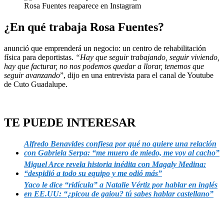
Rosa Fuentes reaparece en Instagram
¿En qué trabaja Rosa Fuentes?
anunció que emprenderá un negocio: un centro de rehabilitación
física para deportistas.
“Hay que seguir trabajando, seguir viviendo,
hay que facturar, no nos podemos quedar a llorar, tenemos que
seguir avanzando
”, dijo en una entrevista para el canal de Youtube
de Cuto Guadalupe.
TE PUEDE INTERESAR
Alfredo Benavides confiesa por qué no quiere una relación
con Gabriela Serpa: “me muero de miedo, me voy al cacho”
Miguel Arce revela historia inédita con Magaly Medina:
“despidió a todo su equipo y me odió más”
Yaco le dice “ridícula” a Natalie Vértiz por hablar en inglés
en EE.UU: “¿picou de gaiou? tú sabes hablar castellano”