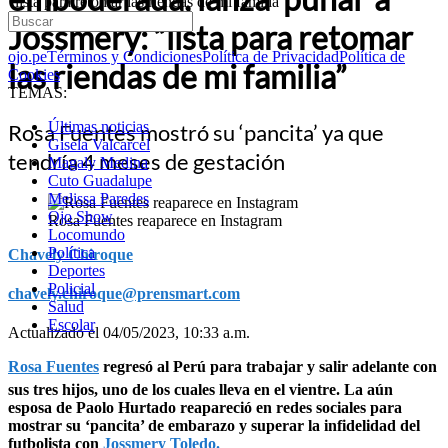
“lista para retomar las riendas de mi familia”
Jossmery: “lista para retomar
ojo.pe
Términos y Condiciones
Política de Privacidad
Política de
las riendas de mi familia”
Cookies
TEMAS:
Últimas noticias
Rosa Fuentes mostró su ‘pancita’ ya que
Gisela Valcarcel
tendría 4 meses de gestación
Magaly Medina
Cuto Guadalupe
Melissa Paredes
Ojo Show
Rosa Fuentes reaparece en Instagram
Locomundo
Política
Chavely Chiroque
Deportes
Policial
chavely.chiroque@prensmart.com
Salud
Escolar
Actualizado el 04/05/2023, 10:33 a.m.
Rosa Fuentes
regresó al Perú para trabajar y salir adelante con
sus tres hijos, uno de los cuales lleva en el vientre. La aún
esposa de Paolo Hurtado reapareció en redes sociales para
mostrar su ‘pancita’ de embarazo y superar la infidelidad del
futbolista con
Jossmery Toledo.