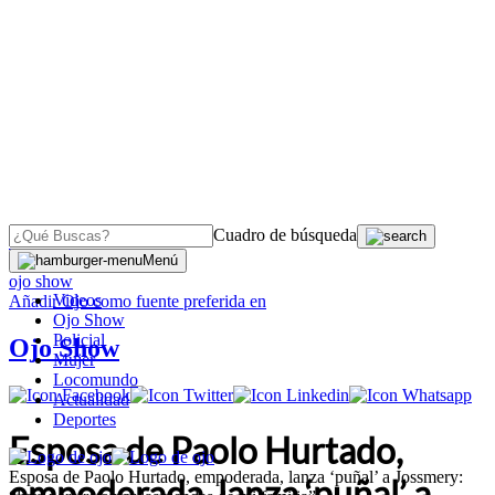
Cuadro de búsqueda
OJO
>
Menú
ojo show
Videos
Añadir
Ojo
como fuente preferida en
Ojo Show
Policial
Ojo Show
Mujer
Locomundo
Actualidad
Deportes
Esposa de Paolo Hurtado,
Esposa de Paolo Hurtado, empoderada, lanza ‘puñal’ a Jossmery:
empoderada, lanza ‘puñal’ a