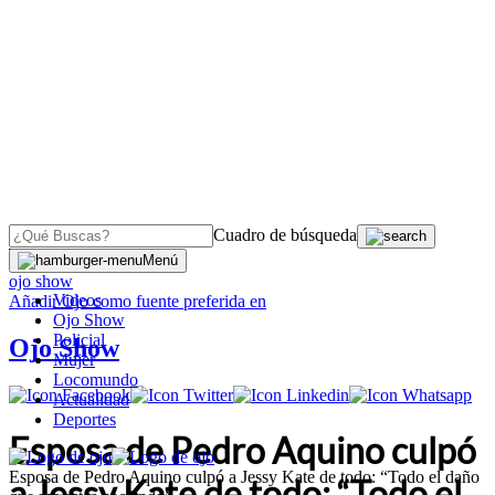
Cuadro de búsqueda
OJO
>
Menú
ojo show
Videos
Añadir
Ojo
como fuente preferida en
Ojo Show
Policial
Ojo Show
Mujer
Locomundo
Actualidad
Deportes
Esposa de Pedro Aquino culpó
Esposa de Pedro Aquino culpó a Jessy Kate de todo: “Todo el daño
a Jessy Kate de todo: “Todo el