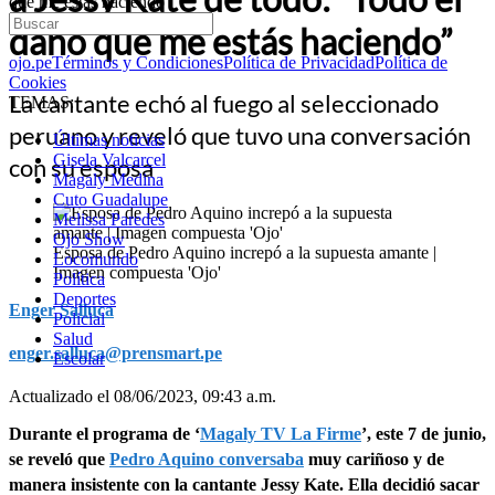
que me estás haciendo”
daño que me estás haciendo”
ojo.pe
Términos y Condiciones
Política de Privacidad
Política de
Cookies
La cantante echó al fuego al seleccionado
TEMAS:
peruano y reveló que tuvo una conversación
Últimas noticias
Gisela Valcarcel
con su esposa
Magaly Medina
Cuto Guadalupe
Melissa Paredes
Ojo Show
Esposa de Pedro Aquino increpó a la supuesta amante |
Locomundo
Imagen compuesta 'Ojo'
Política
Deportes
Enger Salluca
Policial
Salud
enger.salluca@prensmart.pe
Escolar
Actualizado el 08/06/2023, 09:43 a.m.
Durante el programa de ‘
Magaly TV La Firme
’, este 7 de junio,
se reveló que
Pedro Aquino conversaba
muy cariñoso y de
manera insistente con la cantante Jessy Kate. Ella decidió sacar