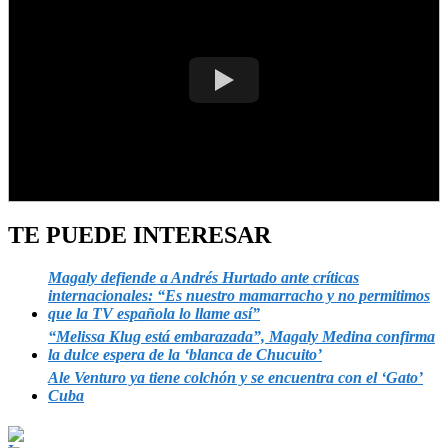
TE PUEDE INTERESAR
Magaly defiende a Andrés Hurtado ante críticas
internacionales: “Es nuestro mamarracho y no permitimos
que la TV española lo llame así”
“Melissa Klug está embarazada”, Magaly Medina confirma
la dulce espera de la ‘blanca de Chucuito’
Ale Venturo ya tiene colchón y se encuentra con el ‘Gato’
Cuba