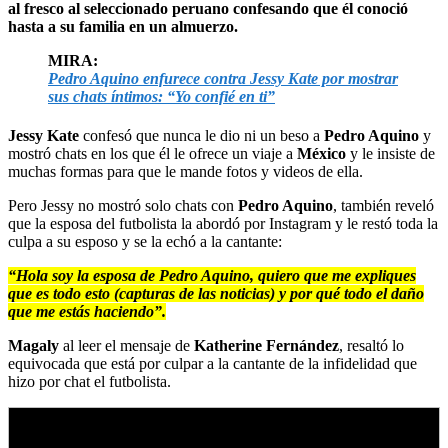
al fresco al seleccionado peruano confesando que él conoció
hasta a su familia en un almuerzo.
MIRA:
Pedro Aquino enfurece contra Jessy Kate por mostrar
sus chats íntimos: “Yo confié en ti”
Jessy Kate
confesó que nunca le dio ni un beso a
Pedro Aquino
y
mostró chats en los que él le ofrece un viaje a
México
y le insiste de
muchas formas para que le mande fotos y videos de ella.
Pero Jessy no mostró solo chats con
Pedro Aquino
, también reveló
que la esposa del futbolista la abordó por Instagram y le restó toda la
culpa a su esposo y se la echó a la cantante:
“Hola soy la esposa de Pedro Aquino, quiero que me expliques
que es todo esto (capturas de las noticias) y por qué todo el daño
que me estás haciendo”.
Magaly
al leer el mensaje de
Katherine Fernández
, resaltó lo
equivocada que está por culpar a la cantante de la infidelidad que
hizo por chat el futbolista.