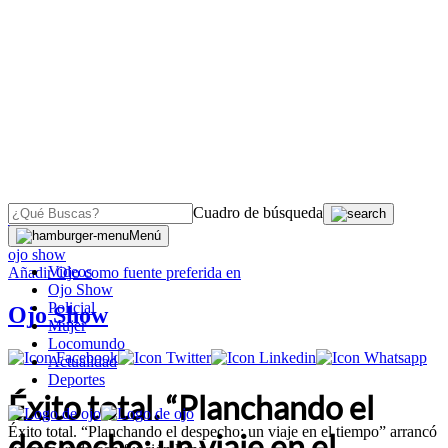
Cuadro de búsqueda
OJO
>
Menú
ojo show
Videos
Añadir
Ojo
como fuente preferida en
Ojo Show
Policial
Ojo Show
Mujer
Locomundo
Actualidad
Deportes
Éxito total. “Planchando el
Éxito total. “Planchando el despecho: un viaje en el tiempo” arrancó
despecho: un viaje en el