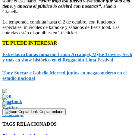
sobre el escenario.
“Mari trajo esa fuerza y ese sabor que solo ella
tiene, y anoche el público lo celebró con nosotras”
, añadió
Gianella.
La temporada continúa hasta el 2 de octubre, con funciones
especiales: miércoles de karaoke y sábados de fiesta total. Las
entradas están disponibles en Teleticket.
TE PUEDE INTERESAR
Estrellas urbanas tomarán Lima: Arcángel, Myke Towers, Sech
y más en show histórico en el Reggaetón Lima Festival
Tony Succar e Isabella Merced juntos en megaconcierto en el
estadio nacional
Copiar enlace
TAGS RELACIONADOS