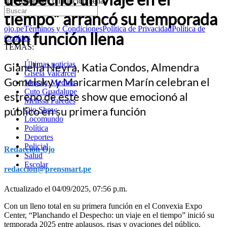
su temporada con función llena
tiempo” arrancó su temporada
ojo.pe
Términos y Condiciones
Política de Privacidad
Política de
con función llena
Cookies
TEMAS:
Últimas noticias
Gianella Neyra, Katia Condos, Almendra
Gisela Valcarcel
Gomelsky y Maricarmen Marín celebran el
Magaly Medina
Cuto Guadalupe
estreno de este show que emocionó al
Melissa Paredes
público en su primera función
Ojo Show
Locomundo
Política
Deportes
Policial
Redacción Ojo
Salud
Escolar
redaccion@prensmart.pe
Actualizado el 04/09/2025, 07:56 p.m.
Con un lleno total en su primera función en el Convexia Expo
Center, “Planchando el Despecho: un viaje en el tiempo” inició su
temporada 2025 entre aplausos, risas y ovaciones del público.