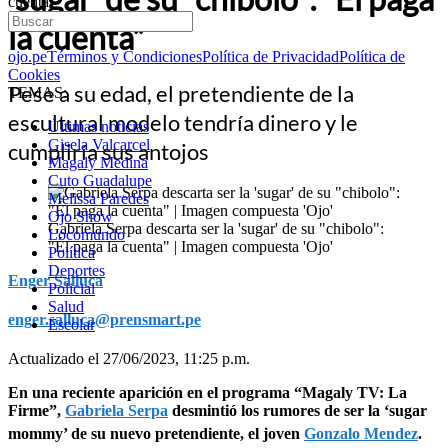
cuenta”
la cuenta”
ojo.pe
Términos y Condiciones
Política de Privacidad
Política de
Cookies
Pese a su edad, el pretendiente de la
TEMAS:
escultural modelo tendría dinero y le
Últimas noticias
Gisela Valcarcel
cumpliría sus antojos
Magaly Medina
Cuto Guadalupe
Melissa Paredes
Ojo Show
Gabriela Serpa descarta ser la 'sugar' de su "chibolo":
Locomundo
"Él paga la cuenta" | Imagen compuesta 'Ojo'
Política
Deportes
Enger Salluca
Policial
Salud
enger.salluca@prensmart.pe
Escolar
Actualizado el 27/06/2023, 11:25 p.m.
En una reciente aparición en el programa “Magaly TV: La
Firme”,
Gabriela Serpa
desmintió los rumores de ser la ‘sugar
mommy’ de su nuevo pretendiente, el joven
Gonzalo Mendez
.