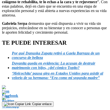
colágeno te rehabilita, te lo echas a la cara y te rejuvenece
”. Con
estas palabras, dejó en claro que se encuentra en una etapa de
exploración personal y está abierta a nuevas experiencias en su vida
amorosa.
Gabriela Serpa
demuestra que está dispuesta a vivir su vida sin
prejuicios, enfocándose en su bienestar y en conocer a personas que
le aporten felicidad y crecimiento personal.
TE PUEDE INTERESAR
Por qué Danuska Zapata retiró a Gaela Barraza de un
concurso de belleza
Dayanita queda en evidencia: La acusan de destruir
matrimonio con hijos, ¿del cómico Topito?
‘Melcochita’ pausa gira en Estados Unidos para asistir al
velorio de su hermana: “Era como mi segunda madre”
Copiar enlace