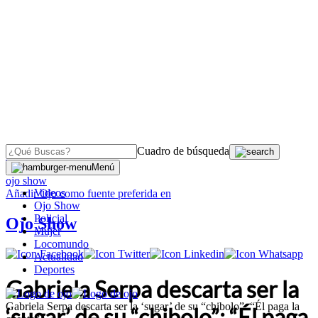
Cuadro de búsqueda
OJO
>
Menú
ojo show
Videos
Añadir
Ojo
como fuente preferida en
Ojo Show
Policial
Ojo Show
Mujer
Locomundo
Actualidad
Deportes
Gabriela Serpa descarta ser la
Gabriela Serpa descarta ser la ‘sugar’ de su “chibolo”: “Él paga la
‘sugar’ de su “chibolo”: “Él paga