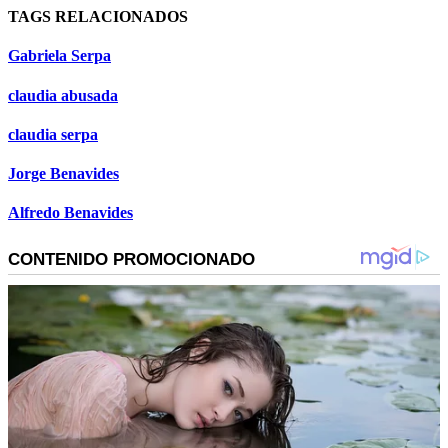
TAGS RELACIONADOS
Gabriela Serpa
claudia abusada
claudia serpa
Jorge Benavides
Alfredo Benavides