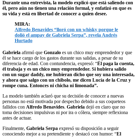
Durante una entrevista, la modelo explicó que está saliendo con
él, pero aún no tienen una relación formal, y enfatizó en que es
su vida y está en libertad de conocer a quien desee.
MIRA:
Alfredo Benavides “lloró con un whisky porque le
dolió el ampay de Gabriela Serpa”, revela Andrés
Hurtado
Gabriela
afirmó que
Gonzalo
es un chico muy emprendedor y que
él se hace cargo de los gastos durante sus salidas, a pesar de su
diferencia de edad. Con contundencia, expresó: “
Él paga la cuenta,
él trabaja y es un chico muy emprendedor. Si hubiera salido
con un sugar daddy, me hubieran dicho que soy una interesada,
y ahora que salgo con un chibolo, me dicen Lucía de la Cruz y
rompe cuna. Entonces ni chicha ni limonada”.
La modelo también aclaró que su decisión de conocer a nuevas
personas no está motivada por despecho debido a sus coqueteos
fallidos con
Alfredo Benavides
.
Gabriela
dejó en claro que no
toma decisiones impulsivas ni por ira o cólera, siempre reflexiona
antes de actuar.
Finalmente,
Gabriela Serpa
expresó su disposición a seguir
conociendo mejor a su pretendiente y destacó con humor: “
El