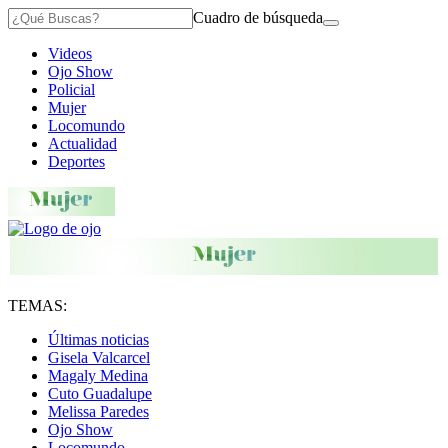
Cuadro de búsqueda
Videos
Ojo Show
Policial
Mujer
Locomundo
Actualidad
Deportes
TEMAS:
Últimas noticias
Gisela Valcarcel
Magaly Medina
Cuto Guadalupe
Melissa Paredes
Ojo Show
Locomundo