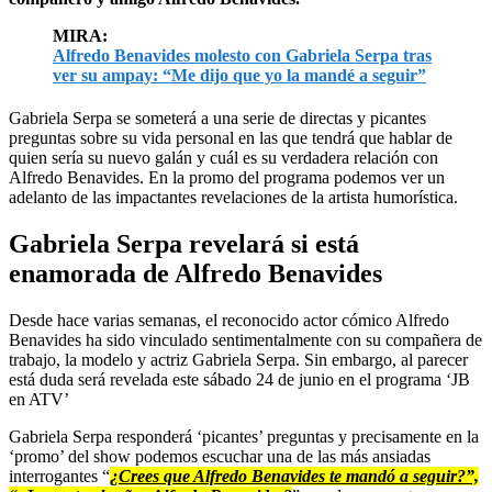
MIRA:
Alfredo Benavides molesto con Gabriela Serpa tras
ver su ampay: “Me dijo que yo la mandé a seguir”
Gabriela Serpa se someterá a una serie de directas y picantes
preguntas sobre su vida personal en las que tendrá que hablar de
quien sería su nuevo galán y cuál es su verdadera relación con
Alfredo Benavides. En la promo del programa podemos ver un
adelanto de las impactantes revelaciones de la artista humorística.
Gabriela Serpa revelará si está
enamorada de Alfredo Benavides
Desde hace varias semanas, el reconocido actor cómico Alfredo
Benavides ha sido vinculado sentimentalmente con su compañera de
trabajo, la modelo y actriz Gabriela Serpa. Sin embargo, al parecer
está duda será revelada este sábado 24 de junio en el programa ‘JB
en ATV’
Gabriela Serpa responderá ‘picantes’ preguntas y precisamente en la
‘promo’ del show podemos escuchar una de las más ansiadas
interrogantes “
¿Crees que Alfredo Benavides te mandó a seguir?”,