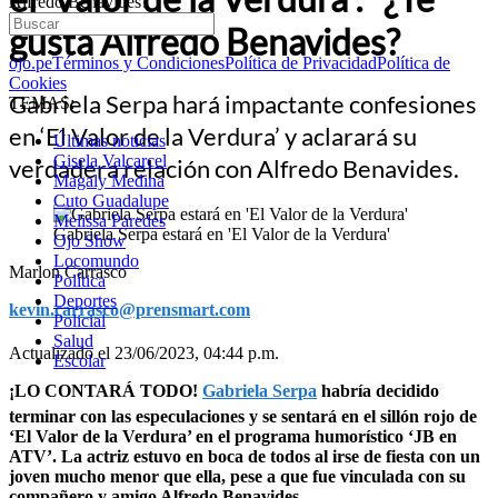
Alfredo Benavides?
gusta Alfredo Benavides?
ojo.pe
Términos y Condiciones
Política de Privacidad
Política de
Cookies
Gabriela Serpa hará impactante confesiones
TEMAS:
en ‘El Valor de la Verdura’ y aclarará su
Últimas noticias
Gisela Valcarcel
verdadera relación con Alfredo Benavides.
Magaly Medina
Cuto Guadalupe
Melissa Paredes
Gabriela Serpa estará en 'El Valor de la Verdura'
Ojo Show
Locomundo
Marlon Carrasco
Política
Deportes
kevin.carrasco@prensmart.com
Policial
Salud
Actualizado el 23/06/2023, 04:44 p.m.
Escolar
¡LO CONTARÁ TODO!
Gabriela Serpa
habría decidido
terminar con las especulaciones y se sentará en el sillón rojo de
‘El Valor de la Verdura’ en el programa humorístico ‘JB en
ATV’. La actriz estuvo en boca de todos al irse de fiesta con un
joven mucho menor que ella, pese a que fue vinculada con su
compañero y amigo Alfredo Benavides.