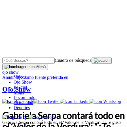
Cuadro de búsqueda
OJO
>
Menú
ojo show
Videos
Añadir
Ojo
como fuente preferida en
Ojo Show
Policial
Ojo Show
Mujer
Locomundo
Actualidad
Deportes
Gabriela Serpa contará todo en
Gabriela Serpa contará todo en el ‘Valor de la Verdura’: “¿Te gusta
el ‘Valor de la Verdura’: “¿Te