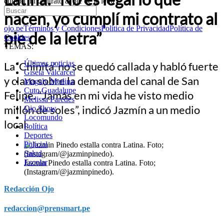
cumplí mi contrato al pie de la letra”
hacen, yo cumplí mi contrato al
ojo.pe
Términos y Condiciones
Política de Privacidad
Política de
pie de la letra”
Cookies
TEMAS:
Últimas noticias
La ‘Chinita’ no se quedó callada y habló fuerte
Gisela Valcarcel
y claro sobre la demanda del canal de San
Magaly Medina
Cuto Guadalupe
Felipe. “Jamás en mi vida he visto medio
Melissa Paredes
millón de soles”, indicó Jazmín a un medio
Ojo Show
Locomundo
local.
Política
Deportes
Policial
Salud
Escolar
Jazmin Pinedo estalla contra Latina. Foto;
(Instagram/@jazminpinedo).
Redacción Ojo
redaccion@prensmart.pe