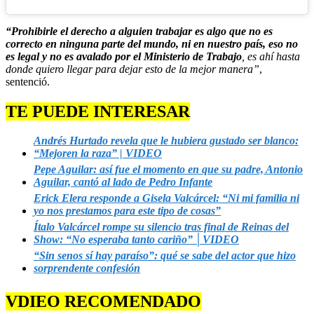
“Prohibirle el derecho a alguien trabajar es algo que no es
correcto en ninguna parte del mundo, ni en nuestro país, eso no
es legal y no es avalado por el Ministerio de Trabajo
, es ahí hasta
donde quiero llegar para dejar esto de la mejor manera”
,
sentenció.
TE PUEDE INTERESAR
Andrés Hurtado revela que le hubiera gustado ser blanco:
“Mejoren la raza” | VIDEO
Pepe Aguilar: así fue el momento en que su padre, Antonio
Aguilar, cantó al lado de Pedro Infante
Erick Elera responde a Gisela Valcárcel: “Ni mi familia ni
yo nos prestamos para este tipo de cosas”
Ítalo Valcárcel rompe su silencio tras final de Reinas del
Show: “No esperaba tanto cariño” │VIDEO
“Sin senos sí hay paraíso”: qué se sabe del actor que hizo
sorprendente confesión
VDIEO RECOMENDADO