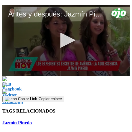
Antes y después: Jazmín Pinedo
0
seconds
of
1
minute,
Copiar enlace
35
seconds
TAGS RELACIONADOS
Jazmín Pinedo