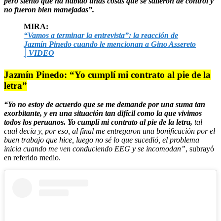
pero siento que ha habido unas cosas que se salieron de control y
no fueron bien manejadas”.
MIRA:
“Vamos a terminar la entrevista”: la reacción de
Jazmín Pinedo cuando le mencionan a Gino Assereto
│VIDEO
Jazmín Pinedo: “Yo cumplí mi contrato al pie de la
letra”
“Yo no estoy de acuerdo que se me demande por una suma tan
exorbitante, y en una situación tan difícil como la que vivimos
todos los peruanos. Yo cumplí mi contrato al pie de la letra,
tal
cual decía y, por eso, al final me entregaron una bonificación por el
buen trabajo que hice, luego no sé lo que sucedió, el problema
inicia cuando me ven conduciendo EEG y se incomodan”
, subrayó
en referido medio.