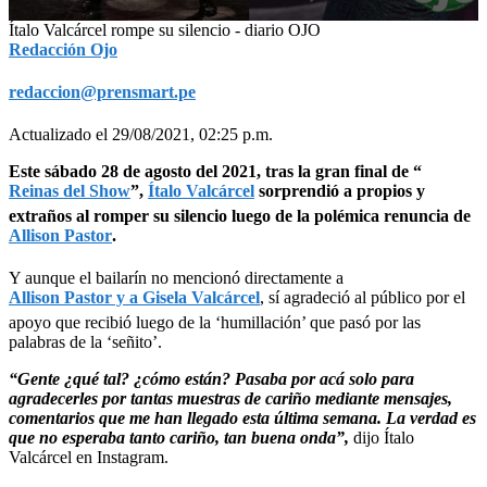
0
Ítalo Valcárcel rompe su silencio - diario OJO
seconds
Redacción Ojo
of
29
redaccion@prensmart.pe
seconds
Actualizado el 29/08/2021, 02:25 p.m.
Este sábado 28 de agosto del 2021, tras la gran final de “
Reinas del Show
”,
Ítalo Valcárcel
sorprendió a propios y
extraños al romper su silencio luego de la polémica renuncia de
Allison Pastor
.
Y aunque el bailarín no mencionó directamente a
Allison Pastor y a Gisela Valcárcel
, sí agradeció al público por el
apoyo que recibió luego de la ‘humillación’ que pasó por las
palabras de la ‘señito’.
“Gente ¿qué tal? ¿cómo están? Pasaba por acá solo para
agradecerles por tantas muestras de cariño mediante mensajes,
comentarios que me han llegado esta última semana. La verdad es
que no esperaba tanto cariño, tan buena onda”,
dijo Ítalo
Valcárcel en Instagram.