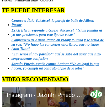
Fuente: Instagram Ítalo Valcárcel
TE PUEDE INTERESAR
Conoce a Ítalo Valcárcel, la pareja de baile de Allison
Pastor
Erick Elera responde a Gisela Valcárcel: “Ni mi familia ni
yo nos prestamos para este tipo de cosas”
Compañero de Austin Palao en reality lo imita y se burla de
su voz: “No hago las canciones ahorita porque no tengo
Auto Tune”
“Sin senos sí hay paraíso”: qué se sabe del actor que hizo
sorprendente confesión
Jazmín Pinedo estalla contra Latina: “No es legal lo que
hacen, yo cumplí mi contrato al pie de la letra”
VIDEO RECOMENDADO
Instagram - Jazmín Pinedo en Reinas del Show - diario OJO