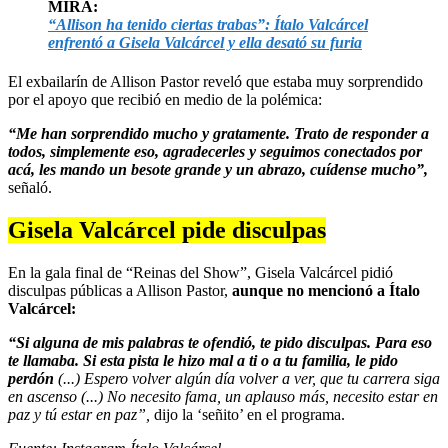
MIRA:
“Allison ha tenido ciertas trabas”: Ítalo Valcárcel
enfrentó a Gisela Valcárcel y ella desató su furia
El exbailarín de Allison Pastor reveló que estaba muy sorprendido
por el apoyo que recibió en medio de la polémica:
“Me han sorprendido mucho y gratamente. Trato de responder a
todos, simplemente eso, agradecerles y seguimos conectados por
acá, les mando un besote grande y un abrazo, cuídense mucho”,
señaló.
Gisela Valcárcel pide disculpas
En la gala final de “Reinas del Show”, Gisela Valcárcel pidió
disculpas públicas a Allison Pastor,
aunque no mencionó a Ítalo
Valcárcel:
“Si alguna de mis palabras te ofendió, te pido disculpas. Para eso
te llamaba. Si esta pista le hizo mal a ti o a tu familia, le pido
perdón
(...) Espero volver algún día volver a ver, que tu carrera siga
en ascenso (...) No necesito fama, un aplauso más, necesito estar en
paz y tú estar en paz”,
dijo la ‘señito’ en el programa.