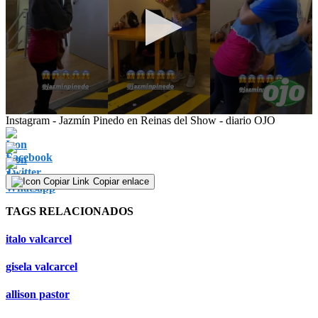
0
Instagram - Jazmín Pinedo en Reinas del Show - diario OJO
seconds
of
43
seconds
Copiar enlace
TAGS RELACIONADOS
italo valcarcel
gisela valcarcel
allison pastor