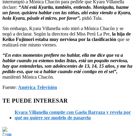
interrumpió a Mónica Chacón para pedirle que Kyara Villanella
declare:
“Ahí está Kyarita, también, entiendo. Moniquita, hazme
un favor, quisiera hablar con las niñas, ahí estoy viendo a Kyara,
hola Kyara, pásale el micro, por favor”,
pidió Tula.
Sin embargo, Kyara Villanella solo miró a Mónica Chacón y se
negó a declarar. Según la directora del Miss Perú La Pre,
la hija de
Keiko Fujimori estaba muy nerviosa por la clasificación
que se
realizará este mismo viernes.
“En estos momentos prefiere no hablar, ella me dice que va a
hablar cuando ya estemos todas listas, está un poquito nerviosa,
hay que entenderlas, son adolescentes de 13, 14, 15 años, y me ha
pedido eso, que va a hablar cuando esté contigo en el set”,
manifestó Mónica Chacón.
Fuente:
América Televisión
TE PUEDE INTERESAR
Kyara Villanella compite con Gaela Barraza y revela por
qué no quiere ser modelo de pasarela