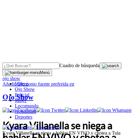
Cuadro de búsqueda
OJO
>
Menú
ojo show
Videos
Añadir
Ojo
como fuente preferida en
Ojo Show
Policial
Ojo Show
Mujer
Locomundo
Actualidad
Deportes
Kyara Villanella se niega a
Kyara Villanella se niega a hablar EN VIVO y chotea a Tula
hablar EN VIVO y chotea a