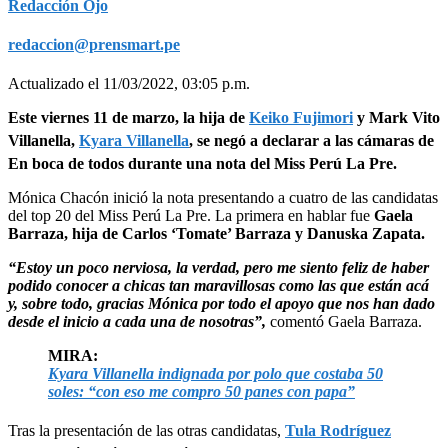
seconds
Redacción Ojo
of
0
redaccion@prensmart.pe
seconds
Actualizado el 11/03/2022, 03:05 p.m.
Este viernes 11 de marzo, la hija de
Keiko Fujimori
y Mark Vito
Villanella,
Kyara Villanella
, se negó a declarar a las cámaras de
En boca de todos durante una nota del Miss Perú La Pre.
Mónica Chacón inició la nota presentando a cuatro de las candidatas
del top 20 del Miss Perú La Pre. La primera en hablar fue
Gaela
Barraza, hija de Carlos ‘Tomate’ Barraza y Danuska Zapata.
“Estoy un poco nerviosa, la verdad, pero me siento feliz de haber
podido conocer a chicas tan maravillosas como las que están acá
y, sobre todo, gracias Mónica por todo el apoyo que nos han dado
desde el inicio a cada una de nosotras”,
comentó Gaela Barraza.
MIRA:
Kyara Villanella indignada por polo que costaba 50
soles: “con eso me compro 50 panes con papa”
Tras la presentación de las otras candidatas,
Tula Rodríguez