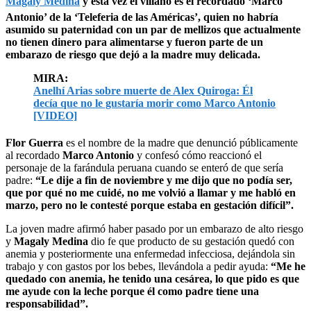
Magaly Medina
y esta vez el villano es el recordado ‘Marco
Antonio’ de la ‘Teleferia de las Américas’, quien no habría
asumido su paternidad con un par de mellizos que actualmente
no tienen dinero para alimentarse y fueron parte de un
embarazo de riesgo que dejó a la madre muy delicada.
MIRA:
Anelhí Arias sobre muerte de Alex Quiroga: Él
decía que no le gustaría morir como Marco Antonio
[VIDEO]
Flor Guerra
es el nombre de la madre que denunció públicamente
al recordado
Marco Antonio
y confesó cómo reaccionó el
personaje de la farándula peruana cuando se enteró de que sería
padre:
“Le dije a fin de noviembre y me dijo que no podía ser,
que por qué no me cuidé, no me volvió a llamar y me habló en
marzo, pero no le contesté porque estaba en gestación difícil”.
La joven madre afirmó haber pasado por un embarazo de alto riesgo
y
Magaly Medina
dio fe que producto de su gestación quedó con
anemia y posteriormente una enfermedad infecciosa, dejándola sin
trabajo y con gastos por los bebes, llevándola a pedir ayuda:
“Me he
quedado con anemia, he tenido una cesárea, lo que pido es que
me ayude con la leche porque él como padre tiene una
responsabilidad”.