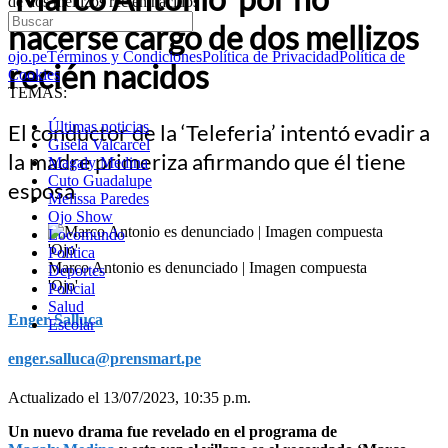
de dos mellizos recién nacidos
hacerse cargo de dos mellizos
ojo.pe
Términos y Condiciones
Política de Privacidad
Política de
recién nacidos
Cookies
TEMAS:
Últimas noticias
El conductor de la ‘Teleferia’ intentó evadir a
Gisela Valcarcel
la madre primeriza afirmando que él tiene
Magaly Medina
Cuto Guadalupe
esposa
Melissa Paredes
Ojo Show
Locomundo
Política
Marco Antonio es denunciado | Imagen compuesta
Deportes
'Ojo'
Policial
Salud
Enger Salluca
Escolar
enger.salluca@prensmart.pe
Actualizado el 13/07/2023, 10:35 p.m.
Un nuevo drama fue revelado en el programa de