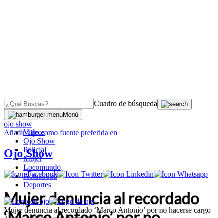
Cuadro de búsqueda
OJO
>
Menú
ojo show
Videos
Añadir
Ojo
como fuente preferida en
Ojo Show
Policial
Ojo Show
Mujer
Locomundo
Actualidad
Deportes
Mujer denuncia al recordado
Mujer denuncia al recordado ‘Marco Antonio’ por no hacerse cargo
‘Marco Antonio’ por no