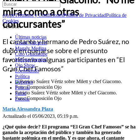
mira como a otras
ojo.pe
Términos y Condiciones
Política de Privacidad
Política de
concursantes”
Cookies
TEMAS:
Últimas noticias
El cantante y hermano de Pedro Suárez, no
Gisela Valcarcel
Magaly Medina
dudó en quejarse sobre el presunto
Cuto Guadalupe
favoritismo a algunas participantes en “El
Melissa Paredes
Ojo Show
Gran Chef Famosos”
Locomundo
Política
Deportes
Policial
Patricio Suárez Vértiz sobre Milett y chef Giacomo.
Salud
Foto: Composición Ojo
Escolar
María Alessandra Plaza
Actualizado el 05/06/2023, 05:19 p.m.
¿Qué quiso decir? El programa “El Gran Chef Famosos” se ha
ganado la aceptación del público y también ha generado
bastante polémica en el medio. Y es que ahora, el cantante