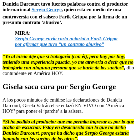
Daniela Darcourt tuvo fuertes palabras contra el productor
internacional
Sergio George
, quien está en medio de una
controversia con el salsero Farik Grippa por la firma de un
presunto contrato ‘abusivo’.
MIRA:
Sergio George envía carta notarial a Farik Grippa
por afirmar que tuvo “un contrato abusivo”
“Yo al inicio dije que si trabajaría (con él), pero hoy por hoy,
teniendo una experiencia pasada, yo me atrevería a decir que no
trabajaría con ninguna persona que se burle de los sueños”
,
dijo
contundente en América HOY.
Gisela saca cara por Sergio George
A los pocos minutos de emitirse las declaraciones de Daniela
Darcourt, Gisela Valcárcel se enlazó EN VIVO con ‘América
HOY’ para poner el ‘parche’ a la salsera.
“Si he pedido al productor que me permita ingresar es por lo que
acabo de escuchar. Estoy en desacuerdo con lo que ha dicho
Daniela Darcourt, porque ha dicho que Sergio George estaría
jugando con los sueños de los otros”.