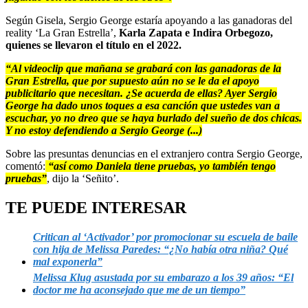
Según Gisela, Sergio George estaría apoyando a las ganadoras del
reality ‘La Gran Estrella’,
Karla Zapata e Indira Orbegozo,
quienes se llevaron el título en el 2022.
“Al videoclip que mañana se grabará con las ganadoras de la
Gran Estrella, que por supuesto aún no se le da el apoyo
publicitario que necesitan. ¿Se acuerda de ellas? Ayer Sergio
George ha dado unos toques a esa canción que ustedes van a
escuchar, yo no dreo que se haya burlado del sueño de dos chicas.
Y no estoy defendiendo a Sergio George (...)
Sobre las presuntas denuncias en el extranjero contra Sergio George,
comentó:
“así como Daniela tiene pruebas, yo también tengo
pruebas”
, dijo la ‘Señito’.
TE PUEDE INTERESAR
Critican al ‘Activador’ por promocionar su escuela de baile
con hija de Melissa Paredes: “¿No había otra niña? Qué
mal exponerla”
Melissa Klug asustada por su embarazo a los 39 años: “El
doctor me ha aconsejado que me de un tiempo”