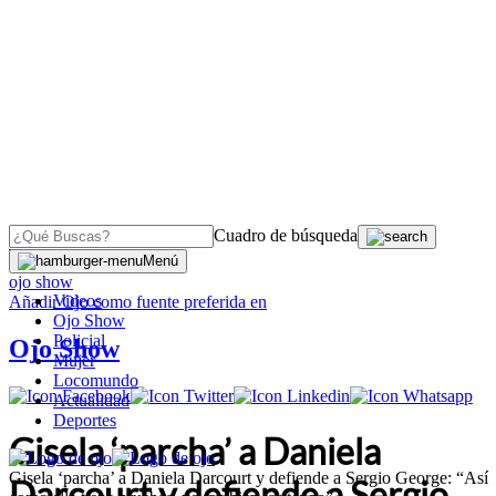
Cuadro de búsqueda
OJO
>
Menú
ojo show
Videos
Añadir
Ojo
como fuente preferida en
Ojo Show
Policial
Ojo Show
Mujer
Locomundo
Actualidad
Deportes
Gisela ‘parcha’ a Daniela
Gisela ‘parcha’ a Daniela Darcourt y defiende a Sergio George: “Así
Darcourt y defiende a Sergio