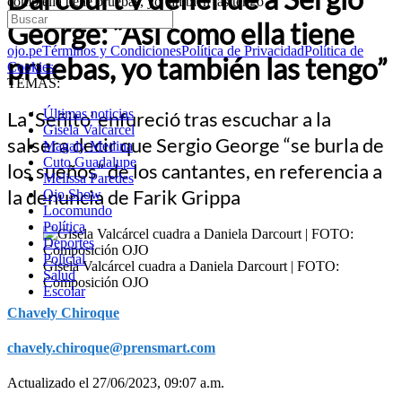
como ella tiene pruebas, yo también las tengo”
George: “Así como ella tiene
ojo.pe
Términos y Condiciones
Política de Privacidad
Política de
pruebas, yo también las tengo”
Cookies
TEMAS:
Últimas noticias
La ‘Señito’ enfureció tras escuchar a la
Gisela Valcarcel
salsera decir que Sergio George “se burla de
Magaly Medina
Cuto Guadalupe
los sueños” de los cantantes, en referencia a
Melissa Paredes
la denuncia de Farik Grippa
Ojo Show
Locomundo
Política
Deportes
Policial
Gisela Valcárcel cuadra a Daniela Darcourt | FOTO:
Salud
Composición OJO
Escolar
Chavely Chiroque
chavely.chiroque@prensmart.com
Actualizado el 27/06/2023, 09:07 a.m.