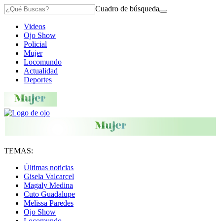
Cuadro de búsqueda
Videos
Ojo Show
Policial
Mujer
Locomundo
Actualidad
Deportes
TEMAS:
Últimas noticias
Gisela Valcarcel
Magaly Medina
Cuto Guadalupe
Melissa Paredes
Ojo Show
Locomundo