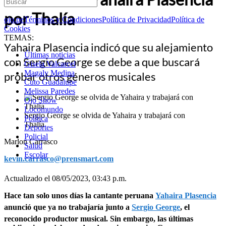
por Thalía
ojo.pe
Términos y Condiciones
Política de Privacidad
Política de
Cookies
TEMAS:
Yahaira Plasencia indicó que su alejamiento
Últimas noticias
con Sergio George se debe a que buscará
Gisela Valcarcel
Magaly Medina
probar otros géneros musicales
Cuto Guadalupe
Melissa Paredes
Ojo Show
Locomundo
Sergio George se olvida de Yahaira y trabajará con
Política
Thalía
Deportes
Policial
Marlon Carrasco
Salud
Escolar
kevin.carrasco@prensmart.com
Actualizado el 08/05/2023, 03:43 p.m.
Hace tan solo unos días la cantante peruana
Yahaira Plasencia
anunció que ya no trabajaría junto a
Sergio George
, el
reconocido productor musical. Sin embargo, las últimas