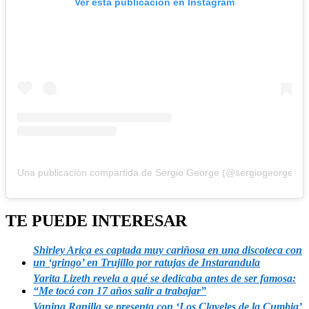
Ver esta publicación en Instagram
Una publicación compartida de Sergio George (@sergiogeorge)
TE PUEDE INTERESAR
Shirley Arica es captada muy cariñosa en una discoteca con
un ‘gringo’ en Trujillo por ratujas de Instarandula
Yarita Lizeth revela a qué se dedicaba antes de ser famosa:
“Me tocó con 17 años salir a trabajar”
Vanina Ranilla se presenta con ‘Los Claveles de la Cumbia’