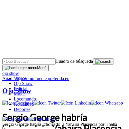
Cuadro de búsqueda
OJO
>
Menú
ojo show
Videos
Añadir
Ojo
como fuente preferida en
Ojo Show
Policial
Ojo Show
Mujer
Locomundo
Actualidad
Deportes
Sergio George habría
Sergio George habría ‘choteado’ a Yahaira Plasencia por Thalía
‘choteado’ a Yahaira Plasencia