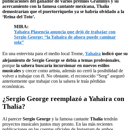
publicaciones del ganador de varios premios Grammys y su
acercamiento con la famosa cantante mexicana, Thalía
demostrarían que el puertorriqueño ya se habría olvidado a la
‘Reina del Toto’.
MIRA:
Yahaira Plasencia anuncia que dejó de trabajar con
Sergio George: “la Yahaira de ahora puede caminar
sola”
En una entrevista para el medio local Trome,
Yahaira
indicó que su
alejamiento de Sergio George se debía a temas profesionales
,
porque
la salsera buscaría incursionar en nuevos estilos
musicales
y crecer como artista, además no cerró la posibilidad de
volver a trabajar con él. No obstante, el reconocido “Serg” aseguró
anteriormente que trabajar con la salsera le traía pérdidas
económicas.
¿Sergio George reemplazó a Yahaira con
Thalía?
Al parecer
Sergio George
y la famosa cantante
Thalía
tendrán
proyectos musicales juntos muy pronto. En las más recientes
publicaciones en las cuentas oficiales de Instagram de ambos