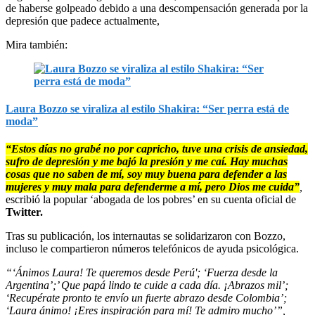
de haberse golpeado debido a una descompensación generada por la
depresión que padece actualmente,
Mira también:
Laura Bozzo se viraliza al estilo Shakira: “Ser perra está de
moda”
“Estos días no grabé no por capricho, tuve una crisis de ansiedad,
sufro de depresión y me bajó la presión y me caí. Hay muchas
cosas que no saben de mí, soy muy buena para defender a las
mujeres y muy mala para defenderme a mí, pero Dios me cuida”
,
escribió la popular ‘abogada de los pobres’ en su cuenta oficial de
Twitter.
Tras su publicación, los internautas se solidarizaron con Bozzo,
incluso le compartieron números telefónicos de ayuda psicológica.
“‘Ánimos Laura! Te queremos desde Perú'; ‘Fuerza desde la
Argentina’;’ Que papá lindo te cuide a cada día. ¡Abrazos mil’;
‘Recupérate pronto te envío un fuerte abrazo desde Colombia’;
‘Laura ánimo! ¡Eres inspiración para mí! Te admiro mucho’”,