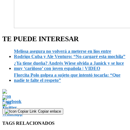
TE PUEDE INTERESAR
Melissa asegura no volverá a meterse en líos entre
Rodrigo Cuba y Ale Venturo: “No cargaré esta mochila”
¿Ya tiene dueña? Andrés Wiese olvida a Janick y se luce
muy ‘cariñoso’ con joven española | VIDEO
Florcita Polo golpea a sujeto que intentó tocarla: “Que
nadie te falte el respeto”
Copiar enlace
TAGS RELACIONADOS