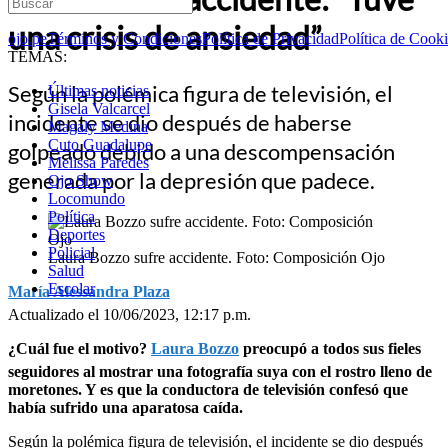
una crisis de ansiedad”
ojo.pe
Términos y Condiciones
Política de Privacidad
Política de Cook
TEMAS:
Según la polémica figura de televisión, el
Últimas noticias
Gisela Valcarcel
incidente se dio después de haberse
Magaly Medina
Cuto Guadalupe
golpeado debido a una descompensación
Melissa Paredes
generada por la depresión que padece.
Ojo Show
Locomundo
Política
Deportes
Policial
Laura Bozzo sufre accidente. Foto: Composición Ojo
Salud
Escolar
María Alessandra Plaza
Actualizado el 10/06/2023, 12:17 p.m.
¿Cuál fue el motivo?
Laura Bozzo
preocupó a todos sus fieles
seguidores al mostrar una fotografía suya con el rostro lleno de
moretones. Y es que la conductora de televisión confesó que
había sufrido una aparatosa caída.
Según la polémica figura de televisión, el incidente se dio después