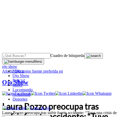
Cuadro de búsqueda
OJO
>
Menú
ojo show
Videos
Añadir
Ojo
como fuente preferida en
Ojo Show
Policial
Ojo Show
Mujer
Locomundo
Actualidad
Deportes
Laura Bozzo preocupa tras
Laura Bozzo preocupa tras sufrir fuerte accidente: “Tuve una crisis d
sufrir fuerte accidente: “Tuve