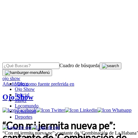
Cuadro de búsqueda
OJO
>
Menú
ojo show
Videos
Añadir
Ojo
como fuente preferida en
Ojo Show
Policial
Ojo Show
Mujer
Locomundo
Actualidad
Deportes
“Con mi jermita nueva pe”:
“Con mi jermita nueva pe”: cantante de ‘Combinación de La Habana’
cantante de ‘Combinación de