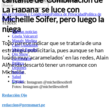
se luce con Micheille Soifer, pero luego la niega
La Habana’ se luce con
ojo.pe
Términos y Condiciones
Política de Privacidad
Política de
Micheille Soifer, pero luego la
Cookies
TEMAS:
niega
Últimas noticias
Gisela Valcarcel
Magaly Medina
Todo parece indicar que se trataría de una
Cuto Guadalupe
estrategia publicitaria, pues aunque se han
Melissa Paredes
Ojo Show
lucido muy ‘acaramelados’ en las redes, Alain
Locomundo
Política
Almeida descartó tener un romance con
Deportes
Micheille.
Policial
Salud
Escolar
Fotos: Instagram @micheillesoifer8
Redacción Ojo
redaccion@prensmart.pe