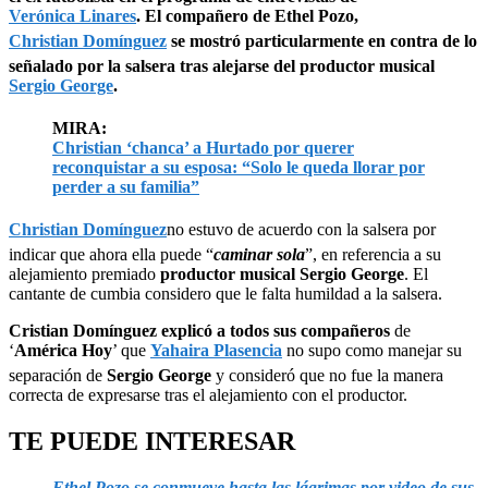
Verónica Linares
. El compañero de Ethel Pozo,
Christian Domínguez
se mostró particularmente en contra de lo
señalado por la salsera tras alejarse del productor musical
Sergio George
.
MIRA:
Christian ‘chanca’ a Hurtado por querer
reconquistar a su esposa: “Solo le queda llorar por
perder a su familia”
Christian Domínguez
no estuvo de acuerdo con la salsera por
indicar que ahora ella puede “
caminar sola
”, en referencia a su
alejamiento premiado
productor musical Sergio George
. El
cantante de cumbia considero que le falta humildad a la salsera.
Cristian Domínguez explicó a todos sus compañeros
de
‘
América Hoy
’ que
Yahaira Plasencia
no supo como manejar su
separación de
Sergio George
y consideró que no fue la manera
correcta de expresarse tras el alejamiento con el productor.
TE PUEDE INTERESAR
Ethel Pozo se conmueve hasta las lágrimas por video de sus