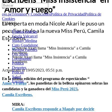
Fuego”
“Amor y Fuego”
ojo.pe
Términos y Condiciones
Política de Privacidad
Política de
Cookies
La experta en moda Nicole Akari le puso un
TEMAS:
peculiar título a la nueva Miss Perú, Camila
Últimas noticias
Gisela Valcarcel
Escribens
Magaly Medina
Cuto Guadalupe
Melissa Paredes
Ojo Show
Nikole Akari llama "Miss Insistencia" a Camila
Locomundo
Escribens
Política
Deportes
Actualizado el 19/05/2023, 05:51 p.m.
Policial
Salud
En la última edición del programa de espectáculos “
Escolar
Amor y Fuego
”, los panelistas de la belleza opinaron sobras las
candidatas y la ganadora del
Miss Perú 2023
,
Camila Escribens.
MIRA:
Camila Escribens responde a Magaly por decirle