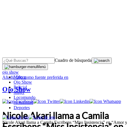
Cuadro de búsqueda
OJO
>
Menú
ojo show
Videos
Añadir
Ojo
como fuente preferida en
Ojo Show
Policial
Ojo Show
Mujer
Locomundo
Actualidad
Deportes
Nicole Akari llama a Camila
Nicole Akari llama a Camila Escribens “Miss Insistencia” en “Amor 
Escribens “Miss Insistencia” en