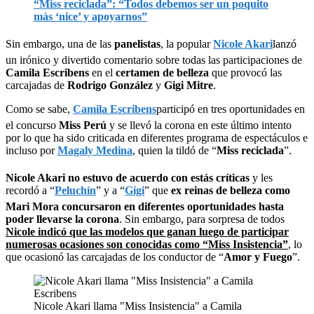
“Miss reciclada”: “Todos debemos ser un poquito
más ‘nice’ y apoyarnos”
Sin embargo, una de las
panelistas
, la popular
Nicole Akari
lanzó
un irónico y divertido comentario sobre todas las participaciones de
Camila Escribens
en el
certamen de belleza
que provocó las
carcajadas de
Rodrigo González
y
Gigi Mitre
.
Como se sabe,
Camila Escribens
participó en tres oportunidades en
el concurso
Miss Perú
y se llevó la corona en este último intento
por lo que ha sido criticada en diferentes programa de espectáculos e
incluso por
Magaly Medina
, quien la tildó de “
Miss reciclada
”.
Nicole Akari no estuvo de acuerdo con estás críticas
y les
recordó a “
Peluchín
” y a “
Gigi
” que
ex reinas de belleza como
Mari Mora concursaron en diferentes oportunidades hasta
poder llevarse la corona
. Sin embargo, para sorpresa de todos
Nicole indicó que las modelos que ganan luego de participar
numerosas ocasiones son conocidas como “Miss Insistencia”
, lo
que ocasionó las carcajadas de los conductor de “
Amor y Fuego
”.
Nicole Akari llama "Miss Insistencia" a Camila