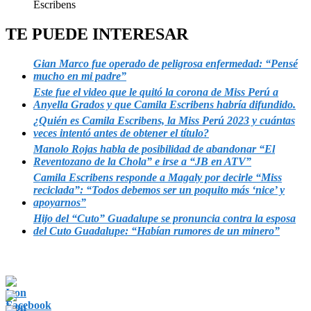
Escribens
TE PUEDE INTERESAR
Gian Marco fue operado de peligrosa enfermedad: “Pensé
mucho en mi padre”
Este fue el video que le quitó la corona de Miss Perú a
Anyella Grados y que Camila Escribens habría difundido.
¿Quién es Camila Escribens, la Miss Perú 2023 y cuántas
veces intentó antes de obtener el título?
Manolo Rojas habla de posibilidad de abandonar “El
Reventozano de la Chola” e irse a “JB en ATV”
Camila Escribens responde a Magaly por decirle “Miss
reciclada”: “Todos debemos ser un poquito más ‘nice’ y
apoyarnos”
Hijo del “Cuto” Guadalupe se pronuncia contra la esposa
del Cuto Guadalupe: “Habían rumores de un minero”